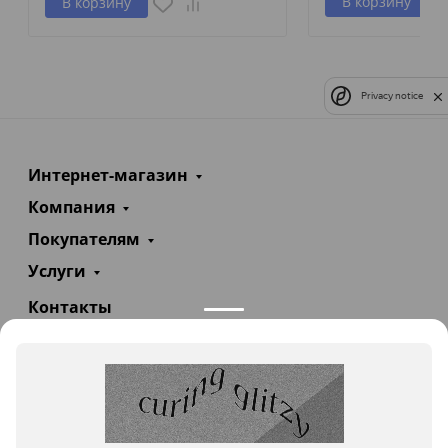
В корзину
В корзину
Privacy notice
Интернет-магазин
Компания
Покупателям
Услуги
Контакты
+7(985)290-47-47
Заказать звонок
info@teploexpert.com
Пн—Сб 09:00 – 18:00