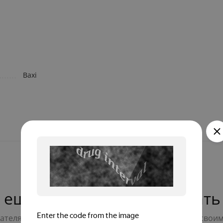
Baxi
 ещё нет — ваш может стать
телям с выбором - будьте первым, кто поделится свои