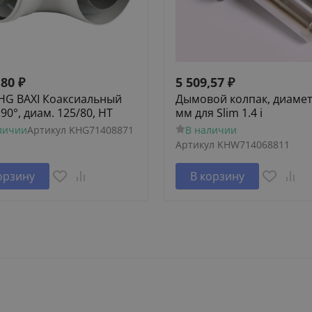
,80
₽
5 509,57
₽
KHG BAXI Коаксиальный
Дымовой колпак, диамет
90°, диам. 125/80, HT
мм для Slim 1.4 i
личии
Артикул
KHG71408871
В наличии
Артикул
KHW714068811
орзину
В корзину