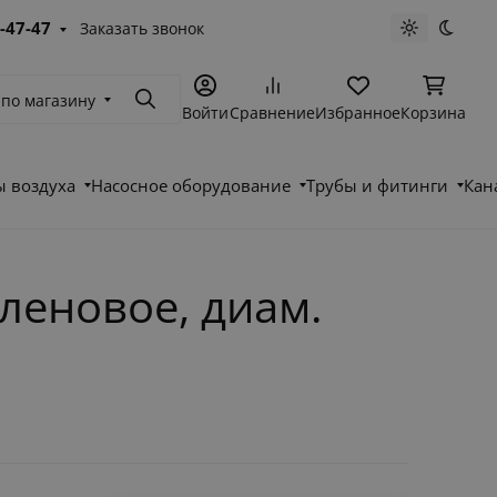
-47-47
Заказать звонок
Светлая те
Темна
 по магазину
Поиск
Войти
Сравнение
Избранное
Корзина
 воздуха
Насосное оборудование
Трубы и фитинги
Кан
T
леновое, диам.