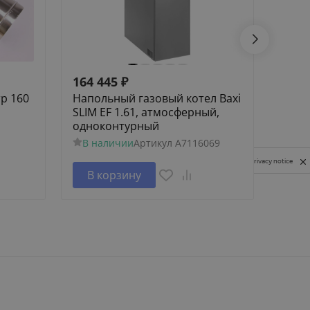
164 445
₽
145 
р 160
Напольный газовый котел Baxi
Напо
SLIM EF 1.61, атмосферный,
SLIM 
одноконтурный
одно
В наличии
Артикул
A7116069
В н
Privacy notice
В корзину
В 