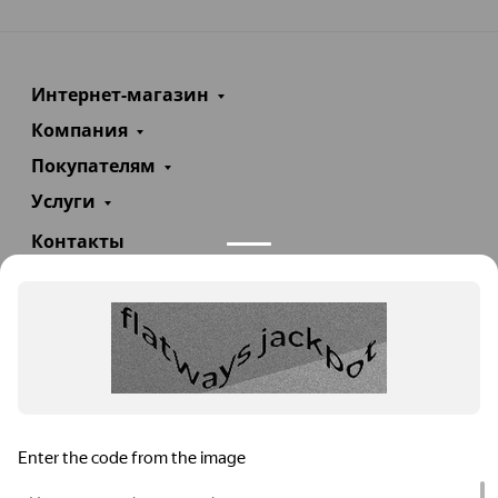
Интернет-магазин
Компания
Покупателям
Услуги
Контакты
+7(985)290-47-47
Заказать звонок
info@teploexpert.com
Пн—Сб 09:00 – 18:00
TeploExpert.com © 2008 - 2026 Оборудование для
систем отопления, водоснабжения, канализации