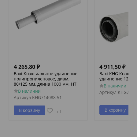
4 265,80
₽
4 911,50
₽
Baxi Коаксиальное удлинение
Baxi KHG Коакси
полипропиленовое, диам.
удлинение 125/80
80/125 мм, длина 1000 мм, HT
В наличии
В наличии
Артикул
KHG7140
Артикул
KHG714088 51-
В корзину
В корзину