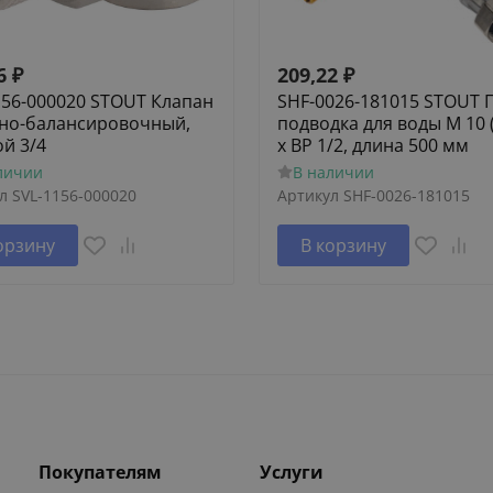
6
₽
209,22
₽
156-000020 STOUT Клапан
SHF-0026-181015 STOUT 
но-балансировочный,
подводка для воды M 10 
ой 3/4
х ВР 1/2, длина 500 мм
личии
В наличии
л
SVL-1156-000020
Артикул
SHF-0026-181015
орзину
В корзину
Покупателям
Услуги