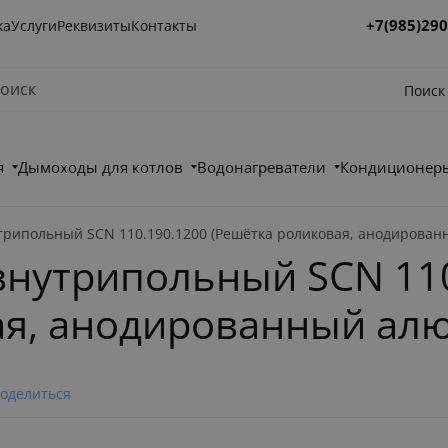
+7(985)290
ка
Услуги
Реквизиты
Контакты
Поиск
я
Дымоходы для котлов
Водонагреватели
Кондиционеры
трипольный SCN 110.190.1200 (Решётка роликовая, анодирова
внутрипольный SCN 110
ая, анодированный ал
оделиться