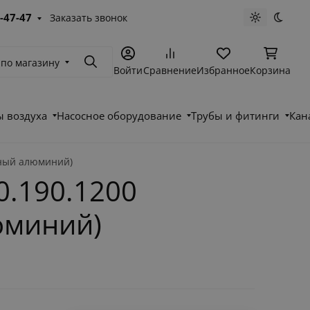
-47-47
Заказать звонок
Светлая те
Темна
 по магазину
Поиск
Войти
Сравнение
Избранное
Корзина
 воздуха
Насосное оборудование
Трубы и фитинги
Кан
нный алюминий)
.190.1200
юминий)