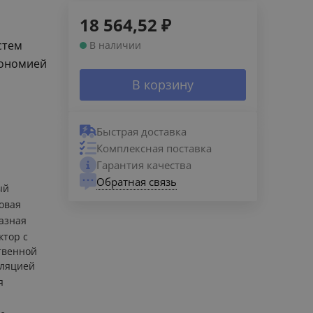
18 564,52
₽
стем
В наличии
кономией
В корзину
Быстрая доставка
Комплексная поставка
Гарантия качества
Обратная связь
ый
овая
азная
ктор с
твенной
иляцией
я