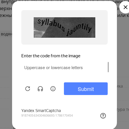
л внутри пола. Прибор выравнивается регулируемыми в
оверхностью пола. Максимальная температура теплоноси
надежным и эффективным решением для вашего дома или 
 водяные конвекторы
190
Область применения
черный
Материал теплообменника
Роликовая
Материал корпуса
U-образная
Максимальная температура те
конвектор с
Длина, мм
естественной
вентиляцией