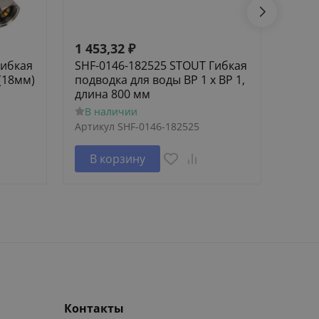
1 453,32
₽
1 62
Гибкая
SHF-0146-182525 STOUT Гибкая
SCA-
(18мм)
подводка для воды ВР 1 х ВР 1,
Элем
длина 800 мм
труб
В наличии
В н
Артикул
SHF-0146-182525
Артик
В корзину
В 
Контакты