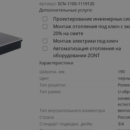
Артикул:
SCN-1100-1119120
Дополнительные услуги:
Проектирование инженерных си
Монтаж отопления под ключ с э
20% на смете
Монтаж электрики под ключ
Автоматизация отопления на
оборудовании ZONT
Характеристики
Ширина, мм
190
Цвет
черн
Тип решетки
Ролик
Тип рамки
U-обр
конве
естес
Тип внутрипольного конвектора
вент
Страна
Росси
Стандарт подводки, дюйм
3/4