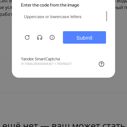
cast ВКМ-40М — это не просто устройство для учета во
е услуги. Благодарю высокое качество и современный 
работе системы на многие годы вперед.
Decast
 ещё нет — ваш может стать