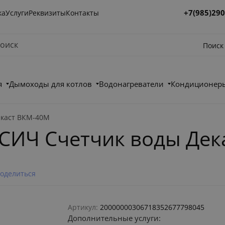
+7(985)290
ка
Услуги
Реквизиты
Контакты
Поиск
я
Дымоходы для котлов
Водонагреватели
Кондиционеры
екаст ВКМ-40М
ОСИЧ Счетчик воды Де
оделиться
Артикул:
20000000306718352677798045
Дополнительные услуги: