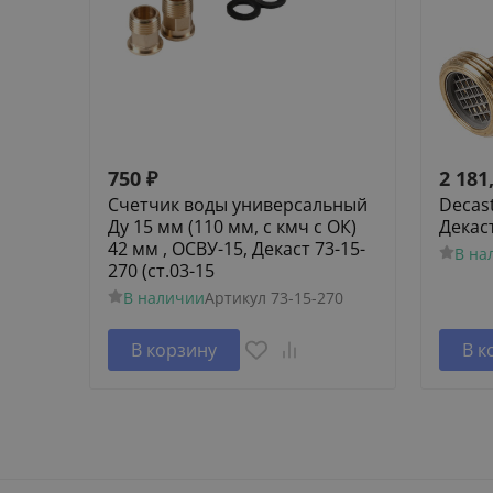
750
₽
2 181
Счетчик воды универсальный
Decas
Ду 15 мм (110 мм, с кмч с ОК)
Декас
42 мм , ОСВУ-15, Декаст 73-15-
В на
270 (ст.03-15
В наличии
Артикул
73-15-270
В корзину
В к