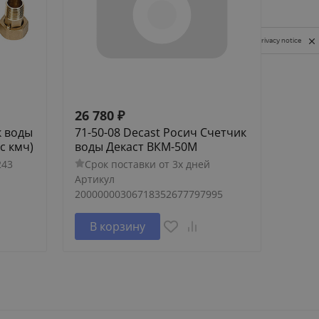
Privacy notice
26 780
₽
8 08
к воды
71-50-08 Decast Росич Счетчик
72-25
с кмч)
воды Декаст ВКМ-50М
Дека
243
Срок поставки от 3х дней
Сро
Артикул
Артик
20000000306718352677797995
В корзину
В 