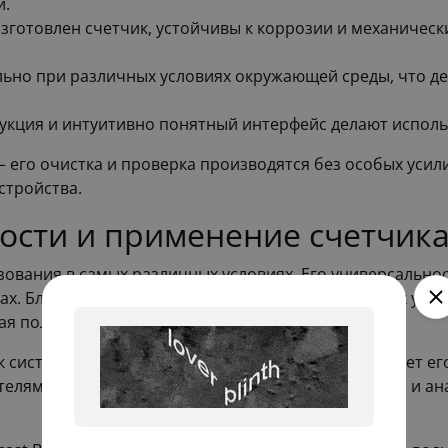
и.
зготовлен счетчик, устойчивы к коррозии и механическ
льно при различных условиях окружающей среды, что д
укция и интуитивно понятный интерфейс делают исполь
— его очистка и проверка производятся без особых усил
стройства.
сти и применение счетчик
ования в самых различных условиях. Его универсальнос
ах. Благодаря минимальному уровню требований к устан
вая полноценный учет в любых условиях.
к системам дистанционного учета данных, что делает е
телям новые возможности по автоматизации учета и ана