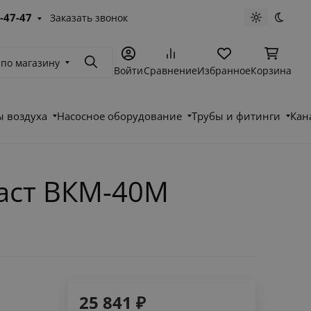
-47-47
Заказать звонок
Светлая те
Темна
 по магазину
Поиск
Войти
Сравнение
Избранное
Корзина
 воздуха
Насосное оборудование
Трубы и фитинги
Кан
каст ВКМ-40М
25 841
₽