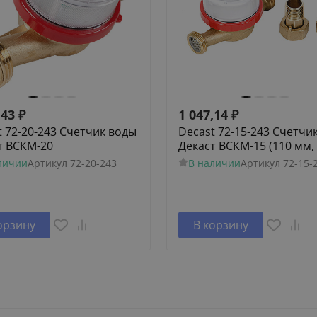
,43
₽
1 047,14
₽
t 72-20-243 Счетчик воды
Decast 72-15-243 Счетчи
т ВСКМ-20
Декаст ВСКМ-15 (110 мм, 
личии
Артикул
72-20-243
В наличии
Артикул
72-15-
орзину
В корзину