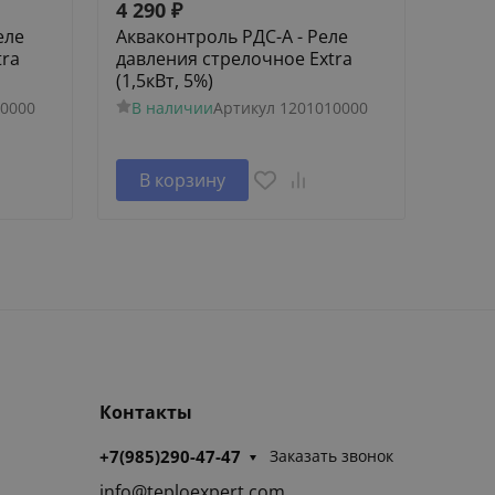
4 290
₽
5 26
еле
Акваконтроль РДС-А - Реле
Аквак
tra
давления стрелочное Extra
Унив
(1,5кВт, 5%)
Плавн
0000
В наличии
Артикул
1201010000
В н
В корзину
В 
Контакты
+7(985)290-47-47
Заказать звонок
info@teploexpert.com