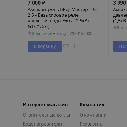
7 000
₽
3 990
Акваконтроль БРД- Мастер -10-
Аквак
2,5 - Безыскровое реле
давле
давления воды Extra (2,5кВт;
(1,5кВ
G1/2", 5%)
В на
В наличии
Артикул
2920150000
В корзину
В к
Интернет-магазин
Компания
Отопительные котлы
О компании
Водонагреватели
Реквизиты