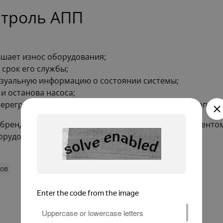
нтроль АПП
ьшает износ оборудования;
 срок его службы;
изуальную информацию о состоянии системы;
и останова насоса;
перегрева и коротких замыканий, обеспечивая безопасн
т бренда Акваконтроль является незаменимым элементо
рудования и продлевает его срок службы.
ов