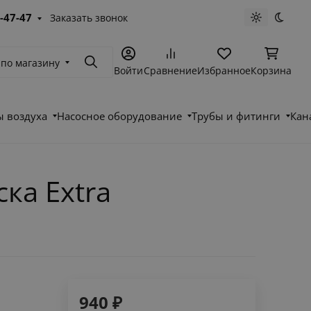
-47-47
Заказать звонок
Светлая те
Темна
 по магазину
Поиск
Войти
Сравнение
Избранное
Корзина
 воздуха
Насосное оборудование
Трубы и фитинги
Кан
ка Extra
940
₽