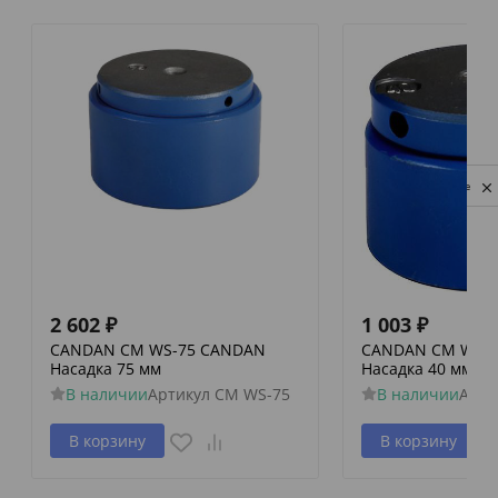
Privacy notice
2 602
₽
1 003
₽
CANDAN CM WS-75 CANDAN
CANDAN CM WS-
Насадка 75 мм
Насадка 40 мм
В наличии
Артикул
CM WS-75
В наличии
Арти
В корзину
В корзину