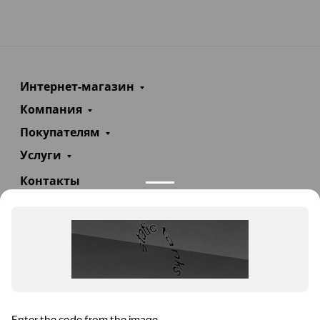
Интернет-магазин
Компания
Покупателям
Услуги
Контакты
+7(985)290-47-47
Заказать звонок
info@teploexpert.com
Пн—Сб 09:00 – 18:00