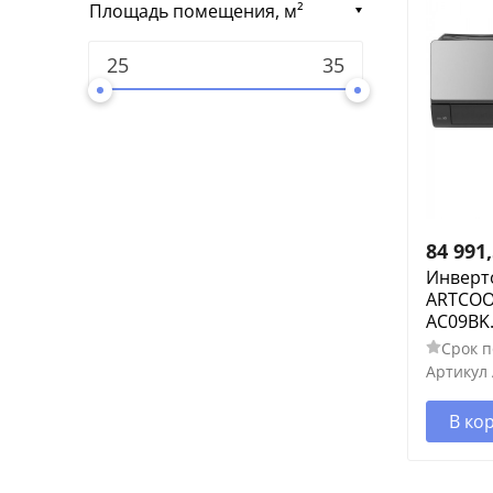
Площадь помещения, м²
84 991
Инверт
ARTCOO
AC09BK
Срок п
Артикул
В ко