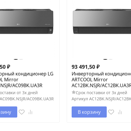
,50
₽
93 491,50
₽
орный кондиционер LG
Инверторный кондицион
L Mirror
ARTCOOL Mirror
.NSJR/AC09BK.UA3R
AC12BK.NSJR/AC12BK.UA3
оставки от 3х дней
Срок поставки от 3х дней
AC09BK.NSJR/AC09BK.UA3R
Артикул
AC12BK.NSJR/AC12B
рзину
В корзину