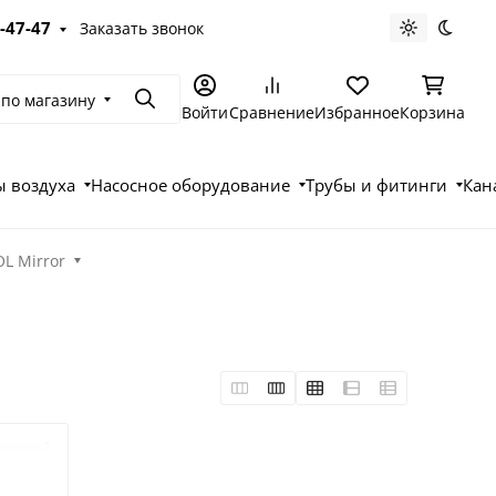
-47-47
Заказать звонок
Светлая те
Темна
 по магазину
Поиск
Войти
Сравнение
Избранное
Корзина
 воздуха
Насосное оборудование
Трубы и фитинги
Кан
L Mirror