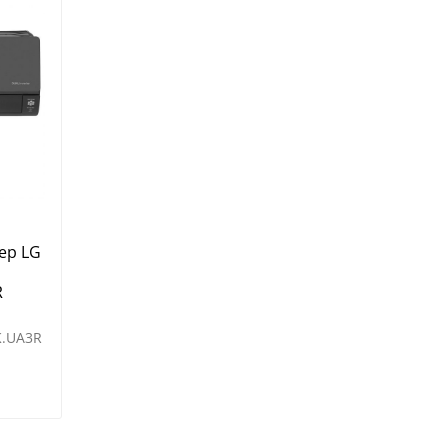
ер LG
R
K.UA3R