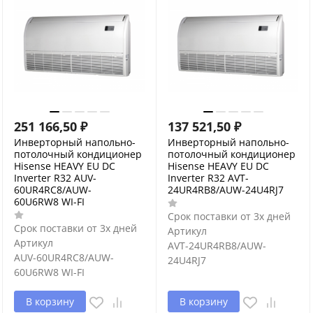
251 166,50
₽
137 521,50
₽
Инверторный напольно-
Инверторный напольно-
потолочный кондиционер
потолочный кондиционер
Hisense HEAVY EU DC
Hisense HEAVY EU DC
Inverter R32 AUV-
Inverter R32 AVT-
60UR4RC8/AUW-
24UR4RB8/AUW-24U4RJ7
60U6RW8 WI-FI
Срок поставки от 3х дней
Срок поставки от 3х дней
Артикул
Артикул
AVT-24UR4RB8/AUW-
AUV-60UR4RC8/AUW-
24U4RJ7
60U6RW8 WI-FI
В корзину
В корзину