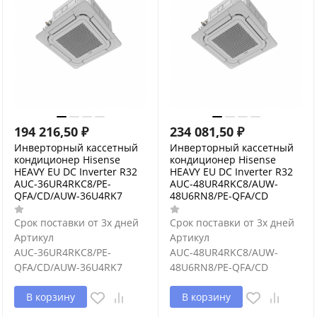
194 216,50
₽
234 081,50
₽
Инверторный кассетный
Инверторный кассетный
кондиционер Hisense
кондиционер Hisense
HEAVY EU DC Inverter R32
HEAVY EU DC Inverter R32
AUC-36UR4RKC8/PE-
AUC-48UR4RKC8/AUW-
QFA/CD/AUW-36U4RK7
48U6RN8/PE-QFA/CD
Срок поставки от 3х дней
Срок поставки от 3х дней
Артикул
Артикул
AUC-36UR4RKC8/PE-
AUC-48UR4RKC8/AUW-
QFA/CD/AUW-36U4RK7
48U6RN8/PE-QFA/CD
В корзину
В корзину