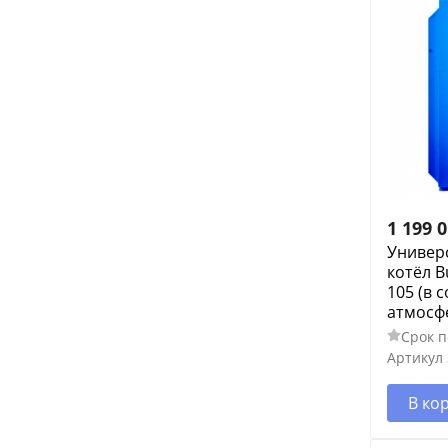
1 199 
Универ
котёл B
105 (в с
атмосф
Срок п
Артикул
В ко