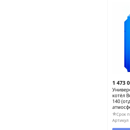
1 473 
Универ
котёл B
140 (от
атмосф
Срок п
Артикул