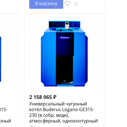
В корзину
2 158 065
₽
й
Универсальный чугунный
315-
котёл Buderus Logano GE315-
230 (в собр. виде),
урный
атмосферный, одноконтурный