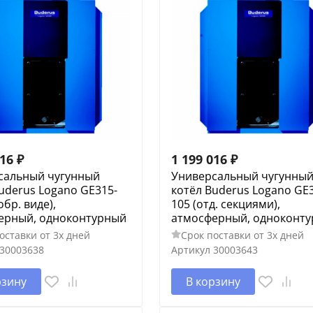
016
₽
1 199 016
₽
сальный чугунный
Универсальный чугунны
uderus Logano GE315-
котёл Buderus Logano GE
обр. виде),
105 (отд. секциями),
ерный, одноконтурный
атмосферный, одноконт
оставки от 3х дней
Срок поставки от 3х дней
30003638
Артикул
30003643
рзину
В корзину