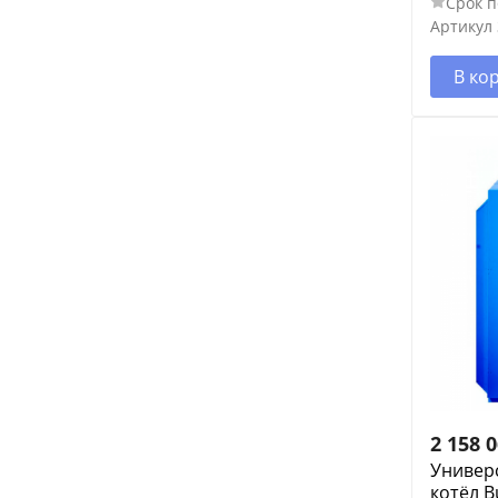
Срок п
Артикул
В ко
2 158 
Универ
котёл B