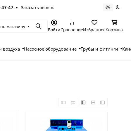
-47-47
Заказать звонок
Светлая те
Темна
 по магазину
Поиск
Войти
Сравнение
Избранное
Корзина
 воздуха
Насосное оборудование
Трубы и фитинги
Кан