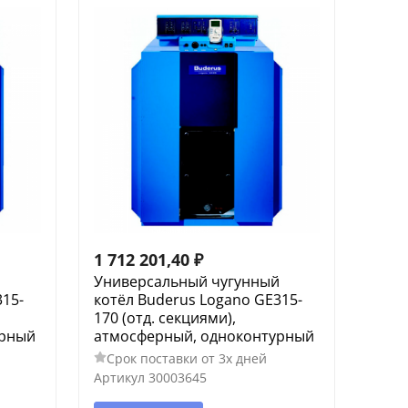
1 712 201,40
₽
й
Универсальный чугунный
315-
котёл Buderus Logano GE315-
170 (отд. секциями),
урный
атмосферный, одноконтурный
Срок поставки от 3х дней
Артикул
30003645