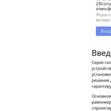
230 (от
атмосф
Срок п
Артикул
В ко
Введ
Серия га
устройств
установки
решение д
гарантир
Основное
равномер
спроекти