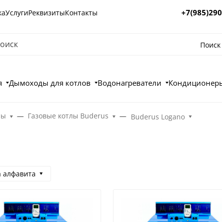
+7(985)290
ка
Услуги
Реквизиты
Контакты
Поиск
я
Дымоходы для котлов
Водонагреватели
Кондиционеры
лы
Газовые котлы Buderus
Buderus Logano
а алфавита