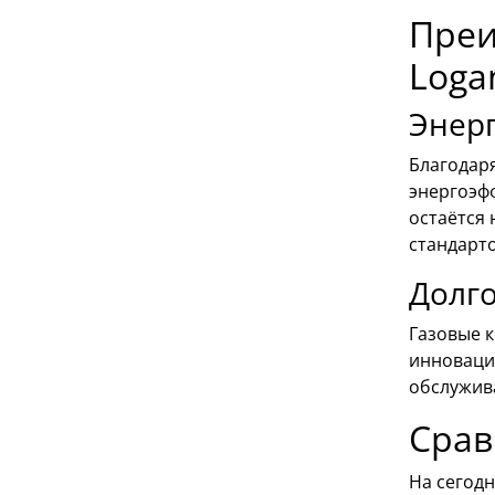
Преи
Loga
Энерг
Благодар
энергоэфф
остаётся
стандарто
Долг
Газовые 
инноваци
обслужив
Срав
На сегод