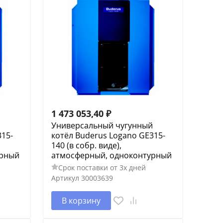
1 473 053,40
₽
й
Универсальный чугунный
315-
котёл Buderus Logano GE315-
140 (в собр. виде),
урный
атмосферный, одноконтурный
Срок поставки от 3х дней
Артикул
30003639
В корзину