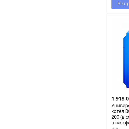
В ко
1 918 
Универ
котёл B
200 (в с
атмосф