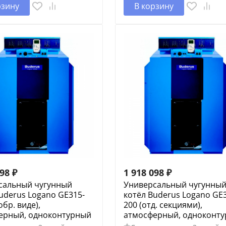
рзину
В корзину
098
₽
1 918 098
₽
сальный чугунный
Универсальный чугунны
uderus Logano GE315-
котёл Buderus Logano GE
обр. виде),
200 (отд. секциями),
ерный, одноконтурный
атмосферный, одноконт