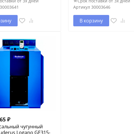
оставки от 3х дней
Срок поставки от 3х дней
30003641
Артикул
30003646
рзину
В корзину
065
₽
сальный чугунный
uderus Logano GE315-