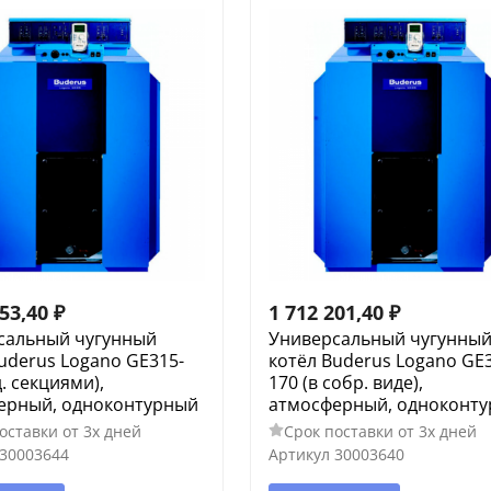
053,40
₽
1 712 201,40
₽
сальный чугунный
Универсальный чугунны
uderus Logano GE315-
котёл Buderus Logano GE
д. секциями),
170 (в собр. виде),
ерный, одноконтурный
атмосферный, одноконт
оставки от 3х дней
Срок поставки от 3х дней
30003644
Артикул
30003640