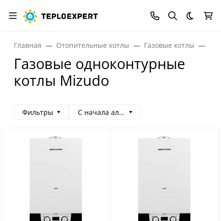
Темная
Главная
Отопительные котлы
Газовые котлы
Газ
Газовые одноконтурные
котлы Mizudo
Фильтры
С начала алфавита