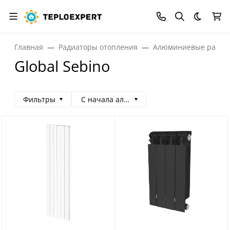
Темная
Главная
Радиаторы отопления
Алюминиевые радиа
Global Sebino
Фильтры
С начала алфавита