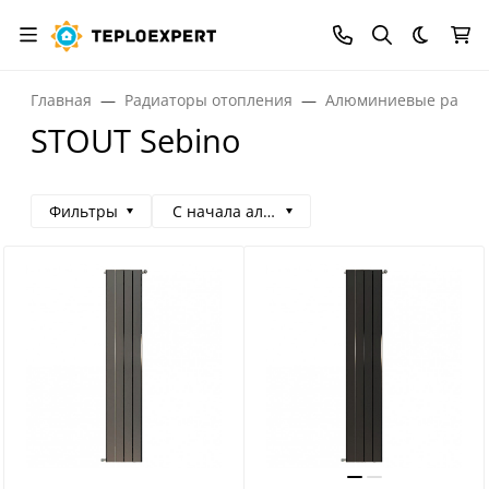
Темная
Главная
Радиаторы отопления
Алюминиевые радиа
STOUT Sebino
Фильтры
С начала алфавита