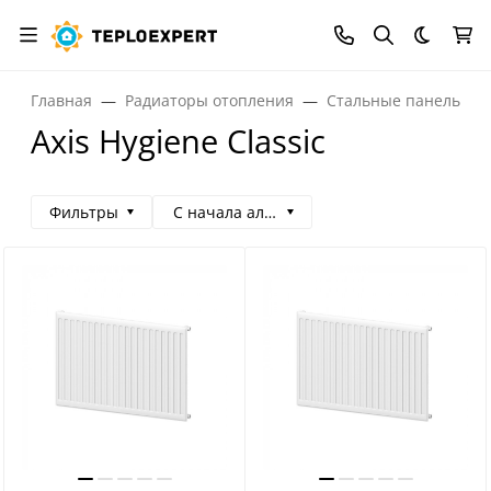
Темная
Главная
Радиаторы отопления
Стальные панельные
Axis Hygiene Classic
Фильтры
С начала алфавита