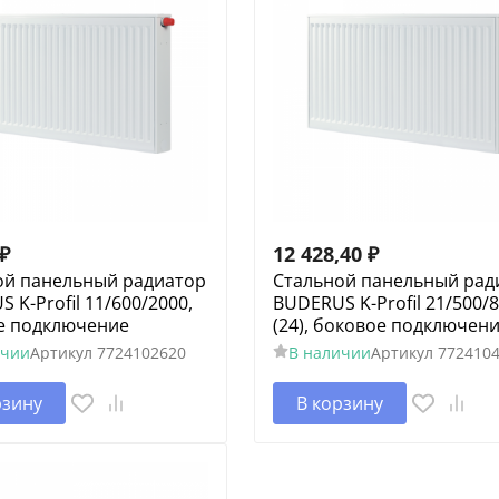
₽
12 428,40
₽
ой панельный радиатор
Стальной панельный рад
 K-Profil 11/600/2000,
BUDERUS K-Profil 21/500/
е подключение
(24), боковое подключен
ичии
Артикул
7724102620
В наличии
Артикул
772410
рзину
В корзину