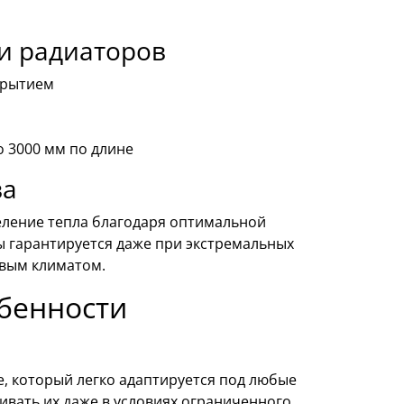
и радиаторов
крытием
о 3000 мм по длине
ва
еление тепла благодаря оптимальной
ы гарантируется даже при экстремальных
овым климатом.
бенности
 который легко адаптируется под любые
вать их даже в условиях ограниченного