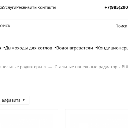
+7(985)290
ка
Услуги
Реквизиты
Контакты
Поиск
я
Дымоходы для котлов
Водонагреватели
Кондиционеры
анельные радиаторы
Стальные панельные радиаторы B
а алфавита