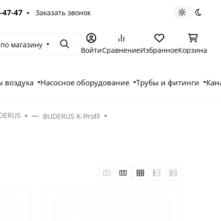
-47-47
Заказать звонок
Светлая те
Темна
 по магазину
Поиск
Войти
Сравнение
Избранное
Корзина
 воздуха
Насосное оборудование
Трубы и фитинги
Кан
UDERUS
BUDERUS K-Profil