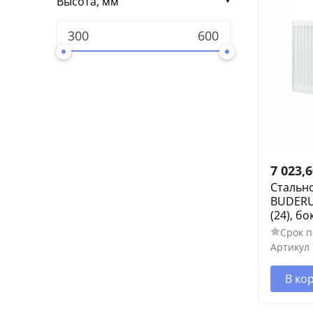
Высота, мм
7 023,
Стальн
BUDERUS
(24), б
Срок п
Артикул
В ко