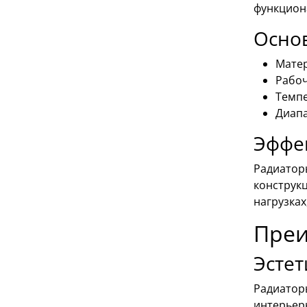
функциона
Осно
Матер
Рабоч
Темпе
Диапа
Эффек
Радиатор
конструк
нагрузках
Преи
Эстет
Радиатор
интерьер