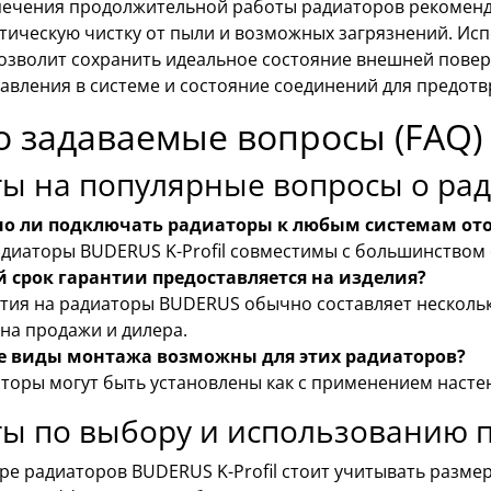
печения продолжительной работы радиаторов рекоменд
тическую чистку от пыли и возможных загрязнений. Исп
позволит сохранить идеальное состояние внешней пове
давления в системе и состояние соединений для предот
о задаваемые вопросы (FAQ)
ы на популярные вопросы о рад
о ли подключать радиаторы к любым системам от
адиаторы BUDERUS K-Profil совместимы с большинством
й срок гарантии предоставляется на изделия?
тия на радиаторы BUDERUS обычно составляет несколько
на продажи и дилера.
е виды монтажа возможны для этих радиаторов?
торы могут быть установлены как с применением настен
ты по выбору и использованию 
ре радиаторов BUDERUS K-Profil стоит учитывать разме