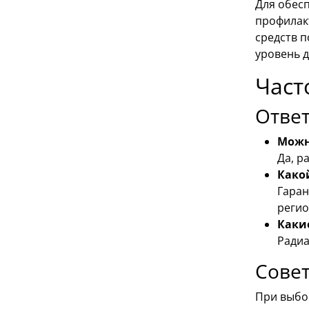
Для обес
профилак
средств 
уровень 
Част
Ответ
Можн
Да, р
Како
Гаран
регио
Каки
Радиа
Сове
При выбо