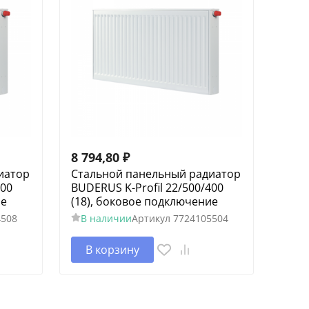
8 794,80
₽
иатор
Стальной панельный радиатор
800
BUDERUS K-Profil 22/500/400
ие
(18), боковое подключение
4508
В наличии
Артикул
7724105504
В корзину