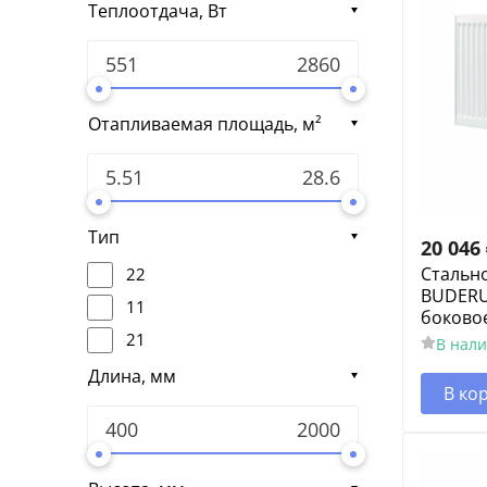
Теплоотдача, Вт
Отапливаемая площадь, м²
Тип
20 046
Стальн
22
BUDERUS
11
боково
21
В нал
Длина, мм
В ко