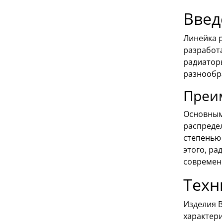
Введ
Линейка 
разработ
радиатор
разнообр
Преи
Основным
распреде
степенью
этого, р
современ
Техн
Изделия B
характер