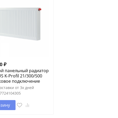
60
₽
ой панельный радиатор
 K-Profil 21/300/500
оковое подключение
оставки от 3х дней
7724104305
рзину