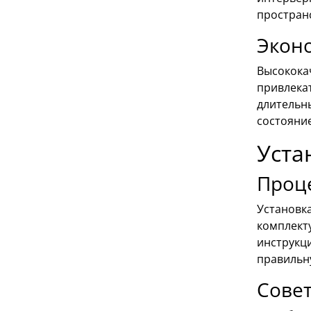
простран
Экон
Высокока
привлека
длительн
состояние
Уста
Проц
Установк
комплект
инструкци
правильн
Совет