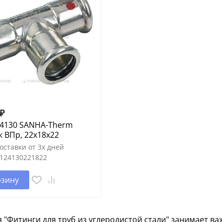
₽
24130 SANHA-Therm
 ВПр, 22x18x22
оставки от 3х дней
124130221822
рзину
 "Фитинги для труб из углеродистой стали" занимает в