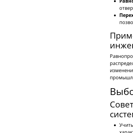
Равн
отвер
Пере
позво
Приме
инже
Равнопро
распредел
изменение
промышле
Выбо
Совет
сист
Учиты
харак