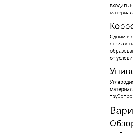
входить 
материала
Корро
Одним из
стойкост
образова
от услови
Унив
Углеродис
материал
трубопро
Вари
Обзо