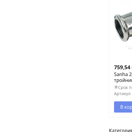
759,54
Sanha 
тройник
Срок п
Артикул
В ко
Категория