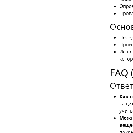
Опред
Прове
Основ
Перед
Произ
Испол
котор
FAQ 
Отве
Как 
защит
учиты
Можн
веще
покры