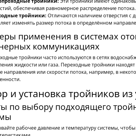
опроходные тройники:
Эти тройники имеют одинаковы
стий, обеспечивая равномерное распределение потока.
ходные тройники:
Отличаются наличием отверстия с ди
ляет изменять размер потока в определённом направле
ры применения в системах ото
нерных коммуникациях
ходные тройники часто используются в сетях водоснаб
ения жидкости или газа. Переходные тройники находят 
 направления или скорости потока, например, в некото
нности.
р и установка тройников из 
ы по выбору подходящего трой
емы
вайте рабочее давление и температуру системы, чтоб
теристиками.