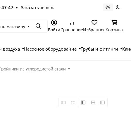
-47-47
Заказать звонок
Светлая те
Темна
 по магазину
Поиск
Войти
Сравнение
Избранное
Корзина
 воздуха
Насосное оборудование
Трубы и фитинги
Кан
Тройники из углеродистой стали