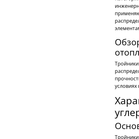
инженерн
применяю
распреде
элемента
Обзор
отоп
Тройники 
распреде
прочност
условиях 
Хара
угле
Осно
Тройники 