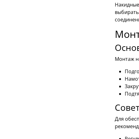
Накидные
выбирать
соединен
Монт
Основ
Монтаж н
Подго
Намот
Закру
Подтя
Сове
Для обес
рекоменд
Регул