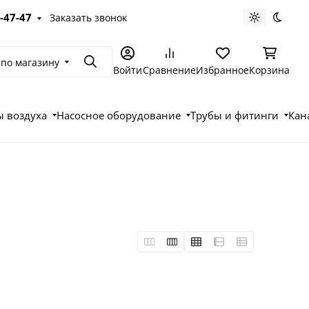
-47-47
Заказать звонок
Светлая те
Темна
 по магазину
Поиск
Войти
Сравнение
Избранное
Корзина
 воздуха
Насосное оборудование
Трубы и фитинги
Кан