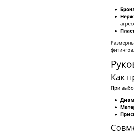
Брон
Нерж
агрес
Плас
Размерны
фитингов
Руко
Как п
При выбо
Диам
Мате
Прис
Совм