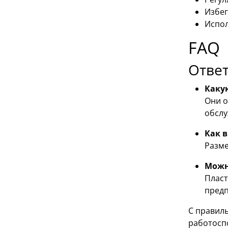
Избег
Испол
FAQ
Ответ
Каку
Они о
обслу
Как 
Разме
Можн
Пласт
предп
С правил
работосп