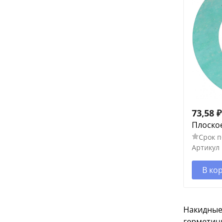
73,58
₽
Плоско
Срок п
Артикул
В ко
Накидные
герметич