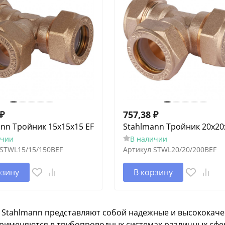
₽
757,38
₽
nn Тройник 15х15х15 EF
Stahlmann Тройник 20х20
ичии
В наличии
STWL15/15/150BEF
Артикул
STWL20/20/200BEF
рзину
В корзину
 Stahlmann представляют собой надежные и высококач
рименяются в трубопроводных системах различных сфе