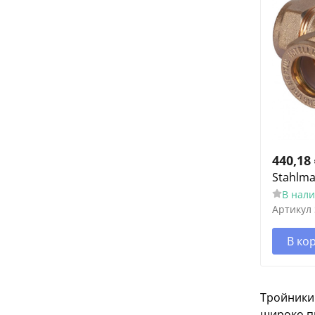
440,18
Stahlma
В нал
Артикул
В ко
Тройники
широко п