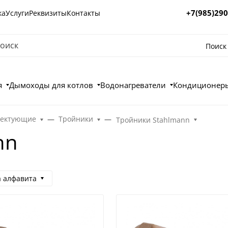
+7(985)290
ка
Услуги
Реквизиты
Контакты
Поиск
я
Дымоходы для котлов
Водонагреватели
Кондиционеры
лектующие
Тройники
Тройники Stahlmann
nn
а алфавита