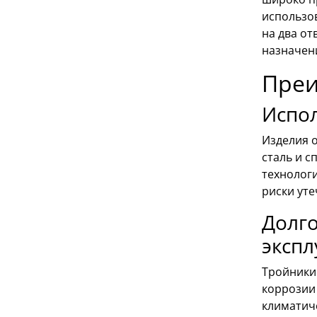
использов
на два от
назначен
Преи
Испо
Изделия 
сталь и 
технолог
риски уте
Долго
экспл
Тройники
коррозии
климатич