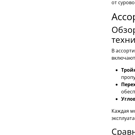
от сурово
Ассо
Обзор
техни
В ассорт
включают
Трой
пропу
Пере
обесп
Угло
Каждая м
эксплуат
Сравн