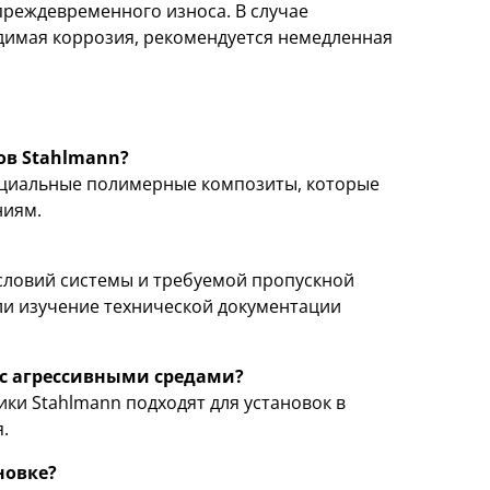
преждевременного износа. В случае
димая коррозия, рекомендуется немедленная
ов Stahlmann?
циальные полимерные композиты, которые
ниям.
словий системы и требуемой пропускной
ли изучение технической документации
 с агрессивными средами?
ки Stahlmann подходят для установок в
.
новке?