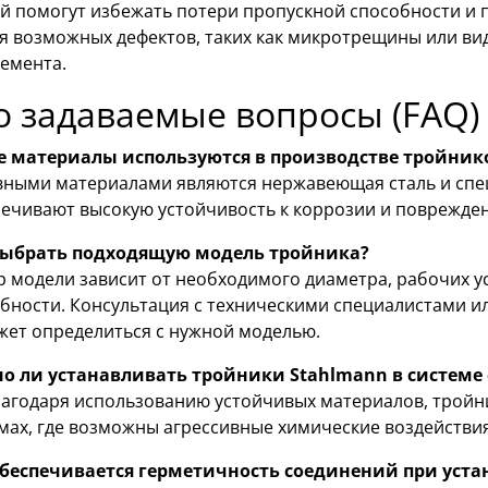
й помогут избежать потери пропускной способности и 
я возможных дефектов, таких как микротрещины или ви
лемента.
о задаваемые вопросы (FAQ)
е материалы используются в производстве тройник
ными материалами являются нержавеющая сталь и спе
ечивают высокую устойчивость к коррозии и поврежде
выбрать подходящую модель тройника?
 модели зависит от необходимого диаметра, рабочих у
бности. Консультация с техническими специалистами и
ет определиться с нужной моделью.
о ли устанавливать тройники Stahlmann в системе
лагодаря использованию устойчивых материалов, тройни
мах, где возможны агрессивные химические воздействия
обеспечивается герметичность соединений при уста