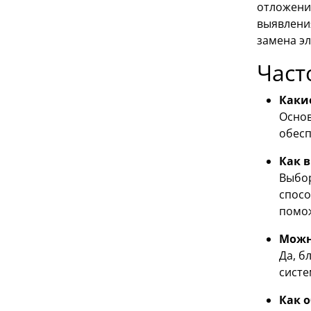
отложени
выявлени
замена э
Част
Каки
Основ
обесп
Как 
Выбор
спосо
помож
Можн
Да, б
систе
Как 