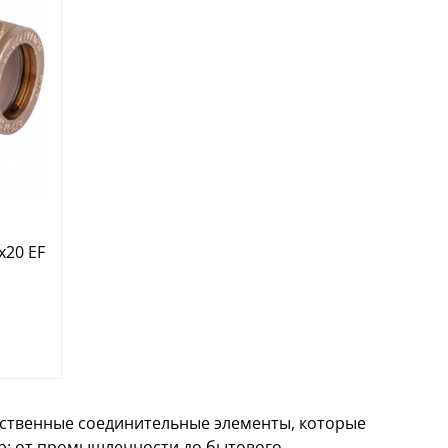
х20 EF
ественные соединительные элементы, которые
р: от промышленности до бытового