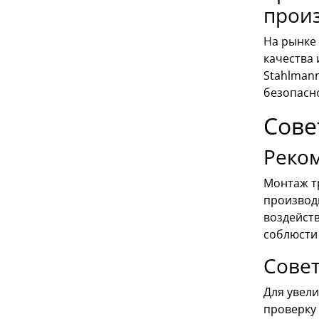
прои
На рынке
качества 
Stahlman
безопасн
Сове
Реком
Монтаж т
производ
воздейст
соблюсти
Сове
Для увел
проверку 