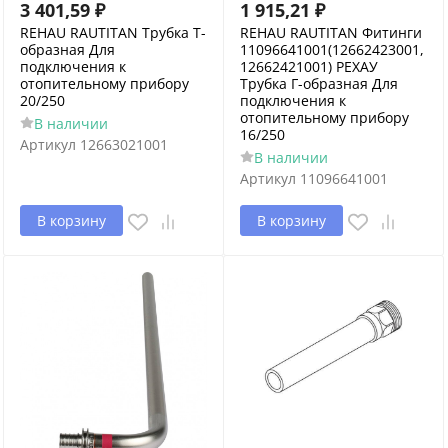
3 401,59
₽
1 915,21
₽
REHAU RAUTITAN Трубка Т-
REHAU RAUTITAN Фитинги
образная Для
11096641001(12662423001,
подключения к
12662421001) РЕХАУ
отопительному прибору
Трубка Г-образная Для
20/250
подключения к
отопительному прибору
В наличии
16/250
Артикул
12663021001
В наличии
Артикул
11096641001
В корзину
В корзину