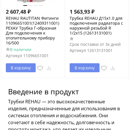
2 607,48
₽
1 563,93
₽
REHAU RAUTITAN Фитинги
Трубка REHAU Д15x1.0 для
11096651001(12409311001)
подключения радиатора с
РЕХАУ Трубка Г-образная
наружной резьбой R
Для подключения к
1/2x15 (12613131001)
отопительному прибору
16/500
Срок поставки от 3х дней
В наличии
Артикул
12613131001
Артикул
11096651001
В корзину
В корзину
Введение в продукт
Трубки REHAU — это высококачественные
изделия, предназначенные для использования в
системах отопления и водоснабжения. Они
сочетают в себе надежность, долговечность и
простоту монтажа, что делает их идеальным