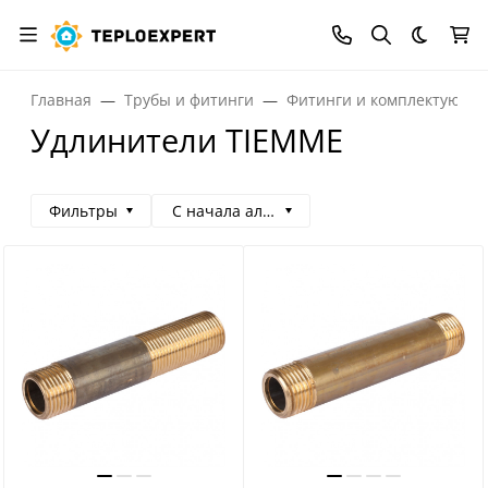
Темная
Главная
Трубы и фитинги
Фитинги и комплектующи
Удлинители TIEMME
Фильтры
С начала алфавита