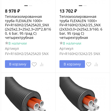
8 978
₽
13 702
₽
Теплоизолированная
Теплоизолированная
труба FLEXALEN 1000+
труба FLEXALEN 1000+
FV+R160H2/25A25A20_SNX
FV+R160H2/32A2/25_SNX
(2x25x2,3+25x2,3+20*2,8/16
(2x32x3,0+2x25x2,3/160, 6
0, 6 bar, 95 град С)
bar, 95 град С)
четырехтрубная
четырехтрубная
В наличии
В наличии
Артикул
Артикул
FV+R160H2/25A25A20 SNX
FV+R160H2/32A2/25 SNX
В корзину
В корзину