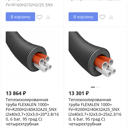
FV+R160H2/32H2/25 SNX
В корзину
В корзину
13 864
₽
13 301
₽
Теплоизолированная
Теплоизолированная
труба FLEXALEN 1000+
труба FLEXALEN 1000+
FV+R200H2/40A32A20_SNX
FV+R200H2/40A32A25_SNX
(2x40x3,7+32x3,0+20*2,8/16
(2x40x3,7+32x3,0+25x2,3/16
0, 6 bar, 95 град С)
0, 6 bar, 95 град С)
четырехтрубная
четырехтрубная