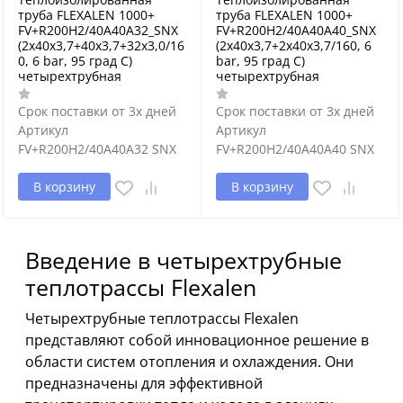
труба FLEXALEN 1000+
труба FLEXALEN 1000+
FV+R200H2/40A40A32_SNX
FV+R200H2/40A40A40_SNX
(2x40x3,7+40x3,7+32x3,0/16
(2x40x3,7+2x40x3,7/160, 6
0, 6 bar, 95 град С)
bar, 95 град С)
четырехтрубная
четырехтрубная
Срок поставки от 3х дней
Срок поставки от 3х дней
Артикул
Артикул
FV+R200H2/40A40A32 SNX
FV+R200H2/40A40A40 SNX
В корзину
В корзину
Введение в четырехтрубные
теплотрассы Flexalen
Четырехтрубные теплотрассы Flexalen
представляют собой инновационное решение в
области систем отопления и охлаждения. Они
предназначены для эффективной