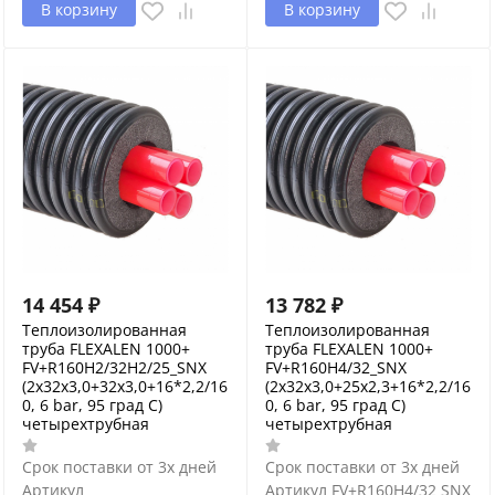
В корзину
В корзину
14 454
₽
13 782
₽
Теплоизолированная
Теплоизолированная
труба FLEXALEN 1000+
труба FLEXALEN 1000+
FV+R160H2/32H2/25_SNX
FV+R160H4/32_SNX
(2x32x3,0+32x3,0+16*2,2/16
(2x32x3,0+25x2,3+16*2,2/16
0, 6 bar, 95 град С)
0, 6 bar, 95 град С)
четырехтрубная
четырехтрубная
Срок поставки от 3х дней
Срок поставки от 3х дней
Артикул
Артикул
FV+R160H4/32 SNX