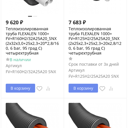
9 620
₽
7 683
₽
Теплоизолированная
Теплоизолированная
труба FLEXALEN 1000+
труба FLEXALEN 1000+
FV+R160H2/32A25A20_SNX
FV+R125H2/25A25A20_SNX
(2x32x3,0+25x2,3+20*2,8/16
(2x25x2,3+25x2,3+20x2,8/12
0, 6 bar, 95 град С)
0, 6 bar, 95 град С)
четырехтрубная
четырехтрубная
В наличии
Срок поставки от 3х дней
Артикул
Артикул
FV+R160H2/32A25A20 SNX
FV+R125H2/25A25A20 SNX
В корзину
В корзину