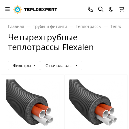
Темная
Главная
Трубы и фитинги
Теплотрассы
Теплотра
Четырехтрубные
теплотрассы Flexalen
Фильтры
С начала алфавита