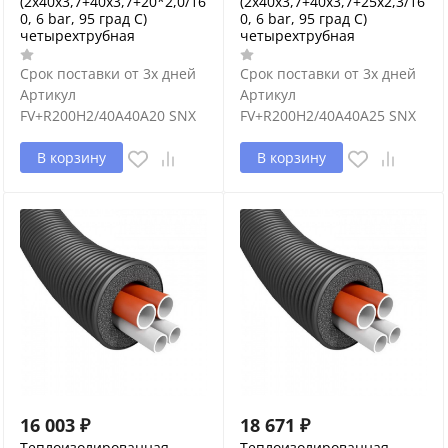
(2x40x3,7+40x3,7+20*2,0/16
(2x40x3,7+40x3,7+25x2,3/16
0, 6 bar, 95 град С)
0, 6 bar, 95 град С)
четырехтрубная
четырехтрубная
Срок поставки от 3х дней
Срок поставки от 3х дней
Артикул
Артикул
FV+R200H2/40A40A20 SNX
FV+R200H2/40A40A25 SNX
В корзину
В корзину
16 003
₽
18 671
₽
Теплоизолированная
Теплоизолированная