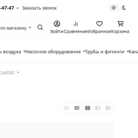
-47-47
Заказать звонок
Светлая те
Темна
 по магазину
Поиск
Войти
Сравнение
Избранное
Корзина
 воздуха
Насосное оборудование
Трубы и фитинги
Кан
CLASSIC