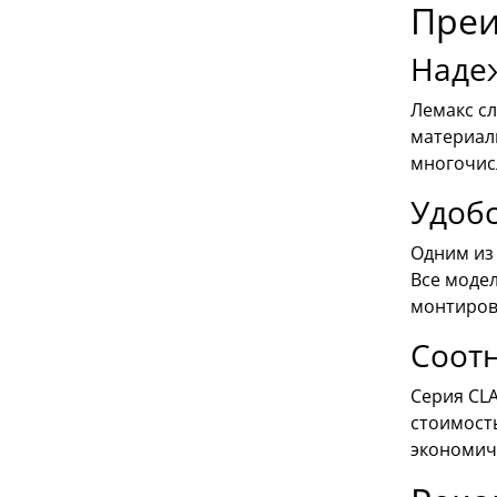
Преи
Наде
Лемакс с
материал
многочис
Удобс
Одним из 
Все моде
монтирова
Соот
Серия CLA
стоимост
экономич