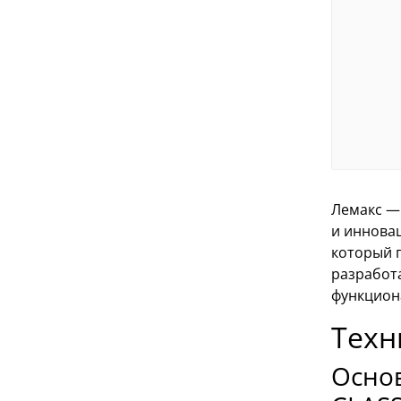
Лемакс —
и иннова
который 
разработ
функцион
Техн
Осно