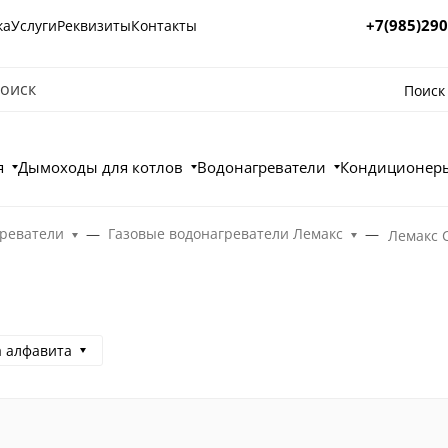
+7(985)290
ка
Услуги
Реквизиты
Контакты
Поиск
я
Дымоходы для котлов
Водонагреватели
Кондиционеры
греватели
Газовые водонагреватели Лемакс
Лемакс 
а алфавита