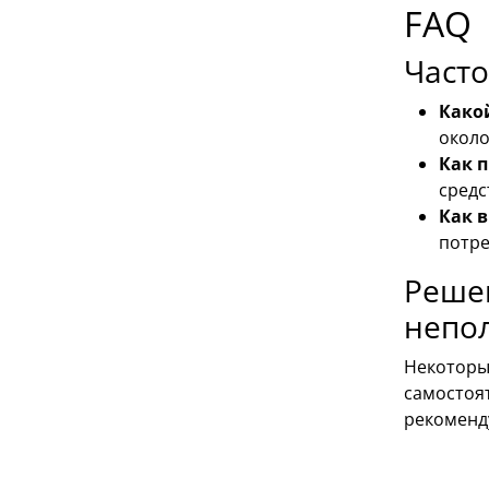
FAQ
Часто
Како
около
Как 
средс
Как 
потре
Реше
непо
Некоторы
самостоят
рекоменд