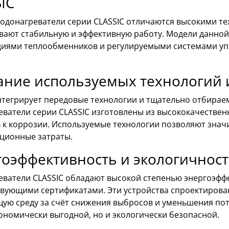
IC
водонагреватели серии CLASSIC отличаются высокими т
вают стабильную и эффективную работу. Модели данно
циями теплообменников и регулируемыми системами уп
ание используемых технологий 
нтегрирует передовые технологии и тщательно отбирае
ватели серии CLASSIC изготовлены из высококачественн
 к коррозии. Используемые технологии позволяют знач
ационные затраты.
оэффективность и экологичнос
еватели CLASSIC обладают высокой степенью энергоэфф
твующими сертификатами. Эти устройства спроектирова
ю среду за счёт снижения выбросов и уменьшения потр
ономически выгодной, но и экологически безопасной.