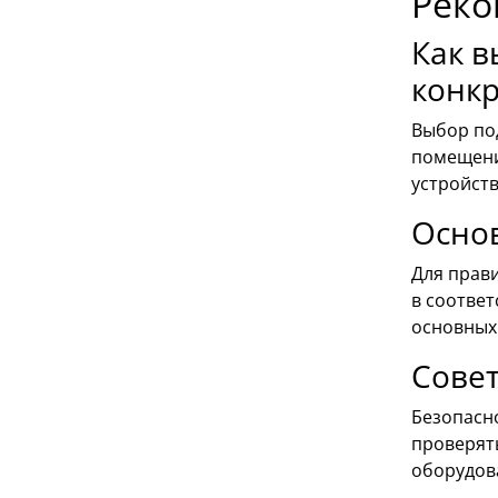
Реко
Как в
конк
Выбор под
помещени
устройст
Осно
Для прав
в соотве
основных 
Совет
Безопасн
проверять
оборудов