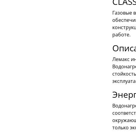
CLASS
Газовые 
обеспечи
конструк
работе.
Опис
Лемакс и
Водонагре
стойкость
эксплуат
Энерг
Водонагр
соответс
окружающу
только эк