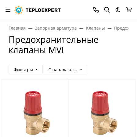
Темная
Главная
Запорная арматура
Клапаны
Предохран
Предохранительные
клапаны MVI
Фильтры
С начала алфавита