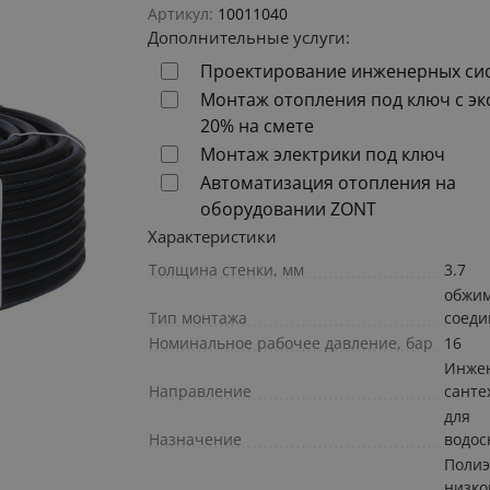
Артикул:
10011040
Дополнительные услуги:
Проектирование инженерных си
Монтаж отопления под ключ с э
20% на смете
Монтаж электрики под ключ
Автоматизация отопления на
оборудовании ZONT
Характеристики
Толщина стенки, мм
3.7
обжи
Тип монтажа
соеди
Номинальное рабочее давление, бар
16
Инже
Направление
санте
для
Назначение
водос
Полиэ
низко