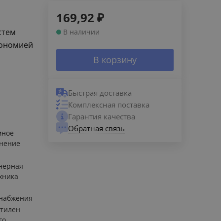
169,92
₽
стем
В наличии
кономией
В корзину
Быстрая доставка
Комплексная поставка
Гарантия качества
Обратная связь
мное
нение
нерная
хника
набжения
тилен
го