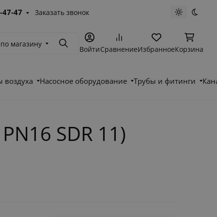
-47-47
Заказать звонок
Светлая те
Темна
 по магазину
Поиск
Войти
Сравнение
Избранное
Корзина
 воздуха
Насосное оборудование
Трубы и фитинги
Кан
 PN16 SDR 11)