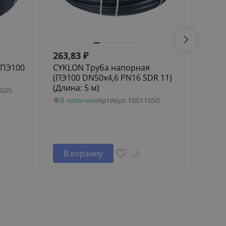
263,83
₽
110,
 ПЭ100
CYKLON Труба напорная
CYKL
(ПЭ100 DN50х4,6 PN16 SDR 11)
(ПЭ1
(Длина: 5 м)
(Длин
025
В наличии
Артикул
10011050
В н
В корзину
В 