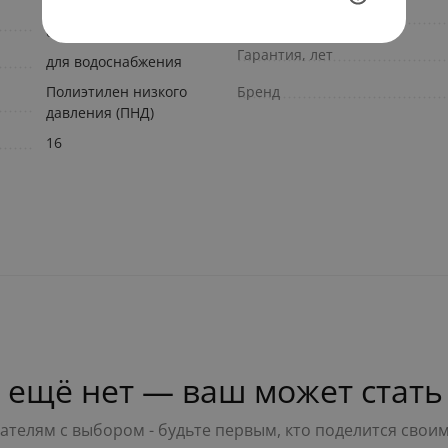
Инженерная
Диаметр (мм)
сантехника
Гарантия, лет
для водоснабжения
Полиэтилен низкого
Бренд
давления (ПНД)
16
 ещё нет — ваш может стать
телям с выбором - будьте первым, кто поделится свои