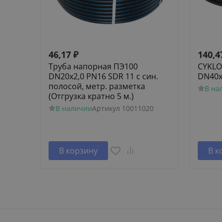
46,17
₽
140,4
Труба напорная ПЭ100
CYKLO
DN20х2,0 PN16 SDR 11 с син.
DN40х3
полосой, метр. разметка
В на
(Отгрузка кратно 5 м.)
В наличии
Артикул
10011020
В корзину
В к