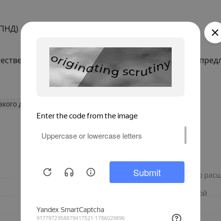
(ПНД)
ественное решение для вашего дома или бизнеса, предл
зкого давления
Трубы CYKLON
3.7
Коэффициент линейного рас
обжимное соединение
Кислородозащитный слой
16
Диаметр, мм