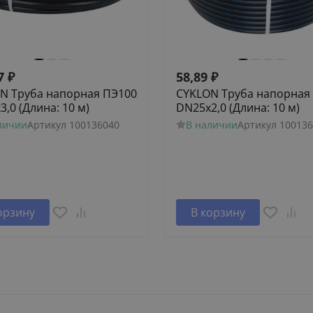
7
₽
58,89
₽
N Труба напорная ПЭ100
CYKLON Труба напорная
,0 (Длина: 10 м)
DN25х2,0 (Длина: 10 м)
личии
Артикул
100136040
В наличии
Артикул
100136
орзину
В корзину