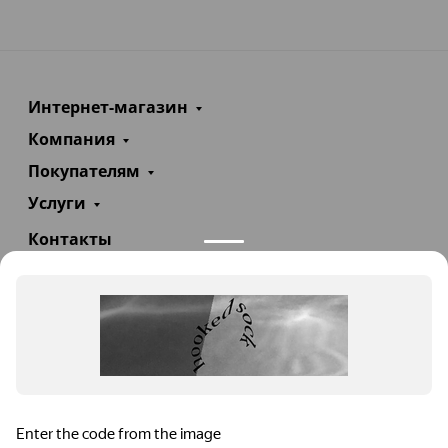
Интернет-магазин
Компания
Покупателям
Услуги
Контакты
+7(985)290-47-47
Заказать звонок
info@teploexpert.com
Пн—Сб 09:00 – 18:00
TeploExpert.com © 2008 - 2026 Оборудование для