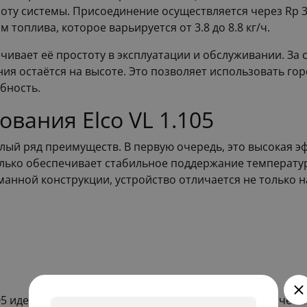
ту системы. Присоединение осуществляется через Rp 3/8
топлива, которое варьируется от 3.8 до 8.8 кг/ч.
чивает её простоту в эксплуатации и обслуживании. За 
я остаётся на высоте. Это позволяет использовать горе
бность.
вания Elco VL 1.105
целый ряд преимуществ. В первую очередь, это высокая 
лько обеспечивает стабильное поддержание температур
манной конструкции, устройство отличается не только 
105 идеально подходит для промышленных и коммерчески