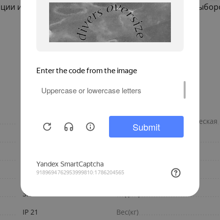
тации и экономия ресурсов делают её заманчивым выбо
110 Bт
Потребляемая электрическая
60.5 дБ
Напряжение
одноступенчатая
Мощность горелки
Elco VL
Габариты
3.8 - 8.8 кг/ч
Вид горелки
IP 21
Вес(кг)