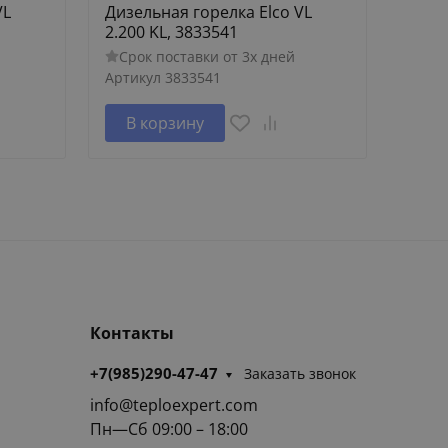
VL
Дизельная горелка Elco VL
Дизел
2.200 KL, 3833541
2.200
Срок поставки от 3х дней
Сро
Артикул
3833541
Артик
В корзину
В 
Контакты
+7(985)290-47-47
Заказать звонок
info@teploexpert.com
Пн—Сб 09:00 – 18:00