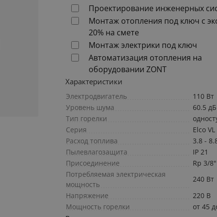
Проектирование инженерных си
Монтаж отопления под ключ с э
20% на смете
Монтаж электрики под ключ
Автоматизация отопления на
оборудовании ZONT
Характеристики
Электродвигатель
110 Bт
Уровень шума
60.5 дБ
Тип горелки
одност
Серия
Elco VL
Расход топлива
3.8 - 8.
Пылевлагозащита
IP 21
Присоединение
Rp 3/8"
Потребляемая электрическая
240 Вт
мощность
Напряжение
220 В
Мощность горелки
от 45 д