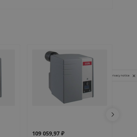
Privacy notice
109 059,97
₽
105 