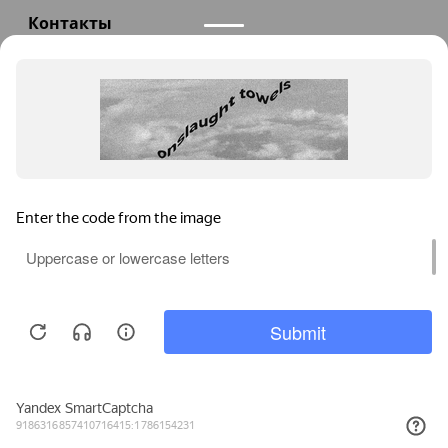
Контакты
+7(985)290-47-47
Заказать звонок
info@teploexpert.com
Пн—Сб 09:00 – 18:00
TeploExpert.com © 2008 - 2026 Оборудование для
систем отопления, водоснабжения, канализации
Главная
Корзина
Избранное
Сравнение
Поиск
Каталог