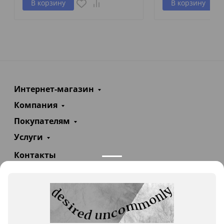
В корзину
В корзину
Интернет-магазин
Компания
Покупателям
Услуги
Контакты
+7(985)290-47-47
Заказать звонок
info@teploexpert.com
Пн—Сб 09:00 – 18:00