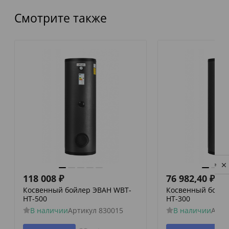
Смотрите также
Privacy notice
118 008
₽
76 982,40
₽
Косвенный бойлер ЭВАН WBT-
Косвенный бойле
HT-500
HT-300
В наличии
Артикул
830015
В наличии
Арти