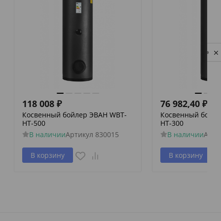
Privacy notice
118 008
₽
76 982,40
₽
Косвенный бойлер ЭВАН WBT-
Косвенный бойле
HT-500
HT-300
В наличии
Артикул
830015
В наличии
Арти
В корзину
В корзину