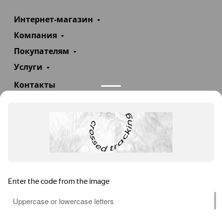
Интернет-магазин
Компания
Покупателям
Услуги
Контакты
+7(985)290-47-47
Заказать звонок
info@teploexpert.com
Пн—Сб 09:00 – 18:00
TeploExpert.com © 2008 - 2026 Оборудование для
систем отопления, водоснабжения, канализации