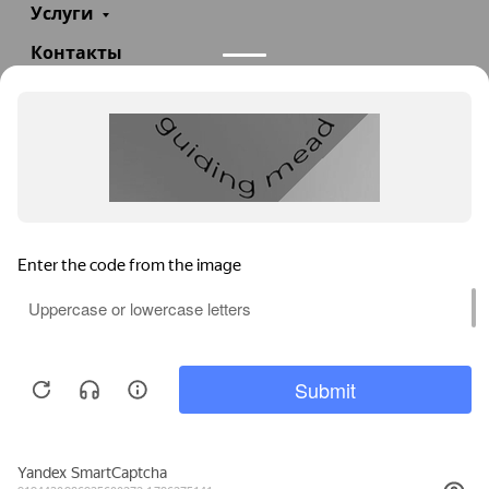
Услуги
Контакты
+7(985)290-47-47
Заказать звонок
info@teploexpert.com
Пн—Сб 09:00 – 18:00
TeploExpert.com © 2008 - 2026 Оборудование для
систем отопления, водоснабжения, канализации