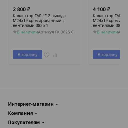
2 800
₽
4 100
₽
Коллектор FAR 1" 2 выхода
Коллектор FAR 1"
M24x19 хромированный с
M24x19 хромиро
вентилями 3825 1
вентилями 3856 
В наличии
Артикул
FK 3825 C1
В наличии
Арти
В корзину
В корзину
Интернет-магазин
Компания
Покупателям