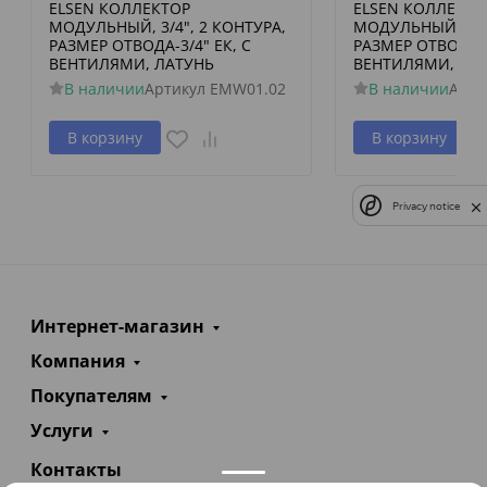
ELSEN КОЛЛЕКТОР
ELSEN КОЛЛЕКТО
МОДУЛЬНЫЙ, 3/4", 2 КОНТУРА,
МОДУЛЬНЫЙ, 3/4"
РАЗМЕР ОТВОДА-3/4" ЕК, С
РАЗМЕР ОТВОДА-3
ВЕНТИЛЯМИ, ЛАТУНЬ
ВЕНТИЛЯМИ, ЛА
В наличии
Артикул
EMW01.02
В наличии
Арти
В корзину
В корзину
Privacy notice
Интернет-магазин
Компания
Покупателям
Услуги
Контакты