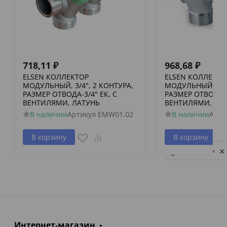
718,11
₽
968,68
₽
ELSEN КОЛЛЕКТОР
ELSEN КОЛЛЕКТО
МОДУЛЬНЫЙ, 3/4", 2 КОНТУРА,
МОДУЛЬНЫЙ, 3/4"
РАЗМЕР ОТВОДА-3/4" ЕК, С
РАЗМЕР ОТВОДА-3
ВЕНТИЛЯМИ, ЛАТУНЬ
ВЕНТИЛЯМИ, ЛА
В наличии
Артикул
EMW01.02
В наличии
Арти
В корзину
В корзину
Privacy notice
Интернет-магазин