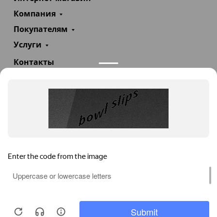
Компания
Покупателям
Услуги
Контакты
+7(985)290-47-47
Заказать звонок
info@teploexpert.com
Пн—Сб 09:00 – 18:00
TeploExpert.com © 2008 - 2026 Оборудование для
систем отопления, водоснабжения, канализации