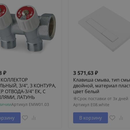
8
₽
3 571,63
₽
 КОЛЛЕКТОР
Клавиша смыва, тип см
ЬНЫЙ, 3/4", 3 КОНТУРА,
двойной, материал плас
Р ОТВОДА-3/4" ЕК, С
цвет белый
ИЛЯМИ, ЛАТУНЬ
Срок поставки от 3х дней
личии
Артикул
EMW01.03
Артикул
E08.white
орзину
В корзину