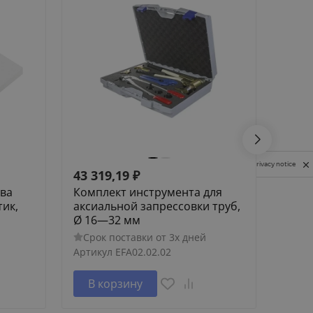
Privacy notice
43 319,19
₽
418
ыва
Комплект инструмента для
Крон
тик,
аксиальной запрессовки труб,
ради
Ø 16—32 мм
мм
Срок поставки от 3х дней
Сро
Артикул
EFA02.02.02
Артик
В корзину
В 