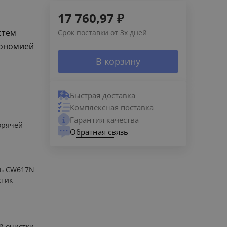
17 760,97
₽
стем
Срок поставки от 3х дней
кономией
В корзину
Быстрая доставка
Комплексная поставка
Гарантия качества
орячей
Обратная связь
нь CW617N
стик
N
й очистки