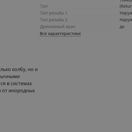
Тип
(Retur
Тип резьбы 1
Нару
Тип резьбы 2
Нару
Дренажный кран
да
Все характеристики
ько колбу, но и
обычными
ся в системах
ы от инородных