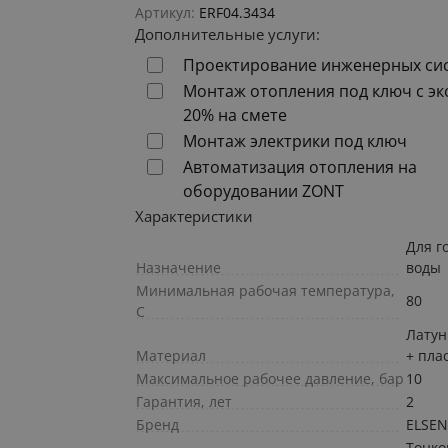
Артикул:
ERF04.3434
Дополнительные услуги:
Проектирование инженерных си
Монтаж отопления под ключ с э
20% на смете
Монтаж электрики под ключ
Автоматизация отопления на
оборудовании ZONT
Характеристики
Для г
Назначение
воды
Минимальная рабочая температура,
80
С
Лату
Материал
+ пла
Максимальное рабочее давление, бар
10
Гарантия, лет
2
Бренд
ELSE
Тонко