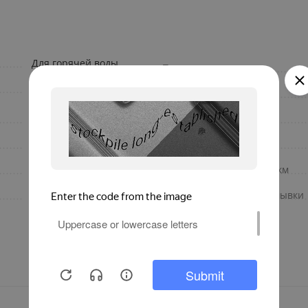
Для горячей воды
Тип
80
Тип резьбы 1
Латунь CW617N +
Тип резьбы 2
пластик
10
Дренажный кран
2
Степень фильтрации, мкм
ELSEN
Функция обратной промывки