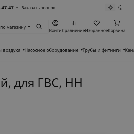
-47-47
Заказать звонок
Светлая те
Темна
 по магазину
Поиск
Войти
Сравнение
Избранное
Корзина
 воздуха
Насосное оборудование
Трубы и фитинги
Кан
, для ГВС, НН