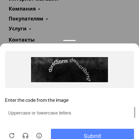
Компания
Покупателям
Услуги
Контакты
+7(985)290-47-47
Заказать звонок
info@teploexpert.com
Пн—Сб 09:00 – 18:00
TeploExpert.com © 2008 - 2026 Оборудование для
систем отопления, водоснабжения, канализации