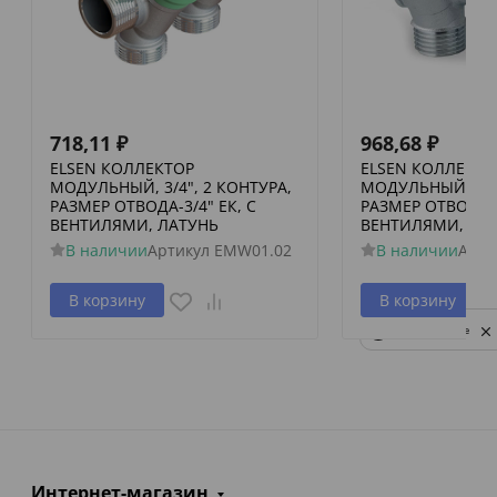
718,11
₽
968,68
₽
ELSEN КОЛЛЕКТОР
ELSEN КОЛЛЕКТО
МОДУЛЬНЫЙ, 3/4", 2 КОНТУРА,
МОДУЛЬНЫЙ, 3/4"
РАЗМЕР ОТВОДА-3/4" ЕК, С
РАЗМЕР ОТВОДА-3
ВЕНТИЛЯМИ, ЛАТУНЬ
ВЕНТИЛЯМИ, ЛА
В наличии
Артикул
EMW01.02
В наличии
Арти
В корзину
В корзину
Privacy notice
Интернет-магазин