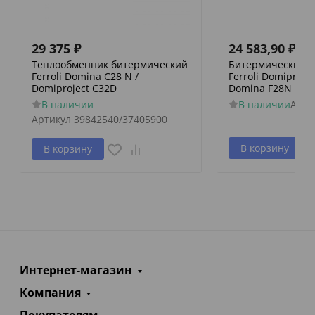
29 375
₽
24 583,90
₽
Теплообменник битермический
Битермический 
Ferroli Domina С28 N /
Ferroli Domiprojec
Domiproject С32D
Domina F28N
В наличии
В наличии
Арти
Артикул
39842540/37405900
В корзину
В корзину
Интернет-магазин
Компания