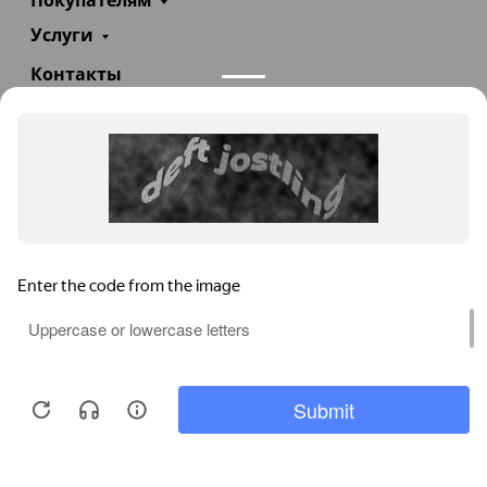
Покупателям
Услуги
Контакты
+7(985)290-47-47
Заказать звонок
info@teploexpert.com
Пн—Сб 09:00 – 18:00
TeploExpert.com © 2008 - 2026 Оборудование для
систем отопления, водоснабжения, канализации