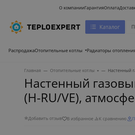
О компании
Гарантия
Оплата
Достав
Каталог
Распродажа
Отопительные котлы
Радиаторы отоплени
Главная
Отопительные котлы
Настенный га
Настенный газовый
(H-RU/VE), атмосф
Добавить отзыв
В избранное
К сравнению
П