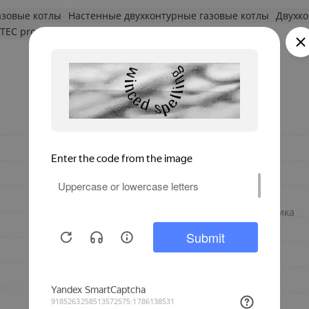
азовые котлы
Настенные двухконтурные газовые котлы
Двухко
oTEC pro
да
Наличие насоса
настенный
Мощность, кВт
Атмосферный
Мин. мощность, кВт
Германия
Материал теплообменника
atmoTEC pro
Макс. мощность, кВт
есть
КПД
2.8
Количество контуров