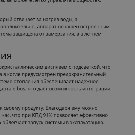
уры, вы можете легко управлять мощностью
орый отвечает за нагрев воды, а
 Дополнительно, аппарат оснащен встроенным
тема защищена от замерзания, а в летнем
.
ния
окристаллическим дисплеем с подсветкой, что
ва в котле предусмотрен предохранительный
истеме отопления обеспечивает надежное
арта e-bus, что даёт возможность интеграции
 к своему продукту. Благодаря ему можно
 час, что при КПД 91% позволяет эффективно
 облегчает запуск системы в эксплуатацию.