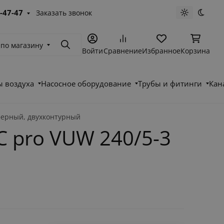
-47-47
Заказать звонок
Светлая те
Темна
 по магазину
Поиск
Войти
Сравнение
Избранное
Корзина
 воздуха
Насосное оборудование
Трубы и фитинги
Кан
сферный, двухконтурный
C pro VUW 240/5-3