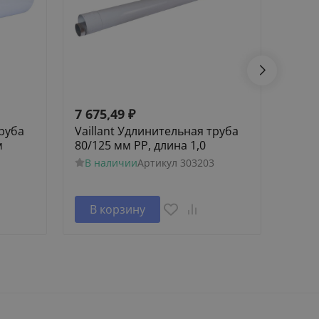
7 675,49
₽
111 
труба
Vaillant Удлинительная труба
Наст
м
80/125 мм PP, длина 1,0
котел
/14,
В наличии
Артикул
303203
В н
В корзину
В 