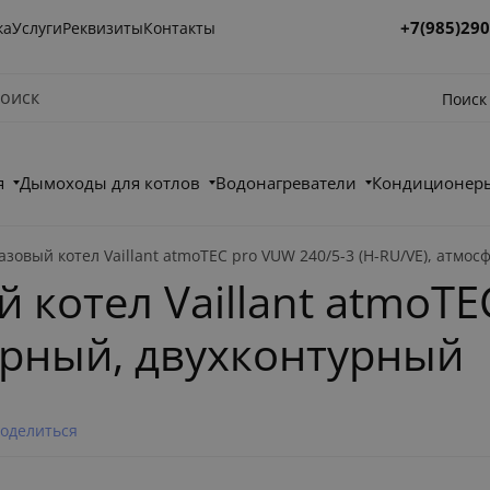
+7(985)290
ка
Услуги
Реквизиты
Контакты
Поиск
я
Дымоходы для котлов
Водонагреватели
Кондиционеры
зовый котел Vaillant atmoTEC pro VUW 240/5-3 (H-RU/VE), атмо
 котел Vaillant atmoTE
ерный, двухконтурный
оделиться