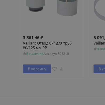
3 361,46
₽
5 091
Vaillant Отвод 87° для труб
Vailla
80/125 мм PP
В на
В наличии
Артикул
303210
В корзину
В к