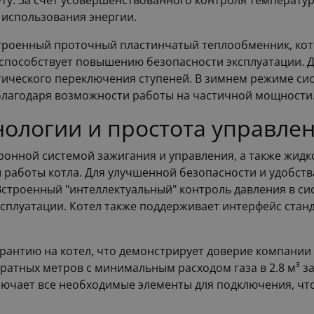
нуту. За счет усовершенствованного контроля температ
 использования энергии.
встроенный проточный пластинчатый теплообменник, кот
 способствует повышению безопасности эксплуатации.
ического переключения ступеней. В зимнем режиме сис
благодаря возможности работы на частичной мощности
ологии и простота управле
онной системой зажигания и управления, а также жидк
 работы котла. Для улучшенной безопасности и удобст
Встроенный "интеллектуальный" контроль давления в с
плуатации. Котел также поддерживает интерфейс станд
гарантию на котел, что демонстрирует доверие компании
атных метров с минимальным расходом газа в 2.8 м³ за
лючает все необходимые элементы для подключения, что