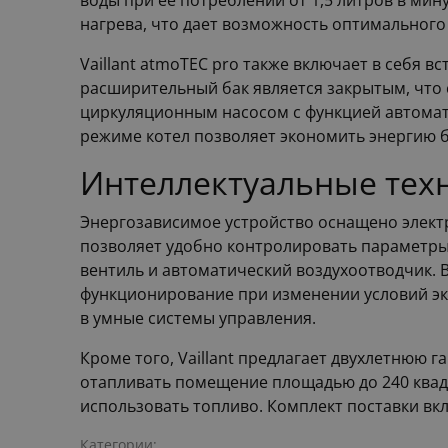
воды при ее потреблении от 1,5 литров в ми
нагрева, что дает возможность оптимального
Vaillant atmoTEC pro также включает в себя 
расширительный бак является закрытым, что
циркуляционным насосом с функцией автомат
режиме котел позволяет экономить энергию 
Интеллектуальные техн
Энергозависимое устройство оснащено электр
позволяет удобно контролировать параметры
вентиль и автоматический воздухоотводчик. 
функционирование при изменении условий экс
в умные системы управления.
Кроме того, Vaillant предлагает двухлетнюю 
отапливать помещение площадью до 240 квадр
использовать топливо. Комплект поставки вк
Категории: