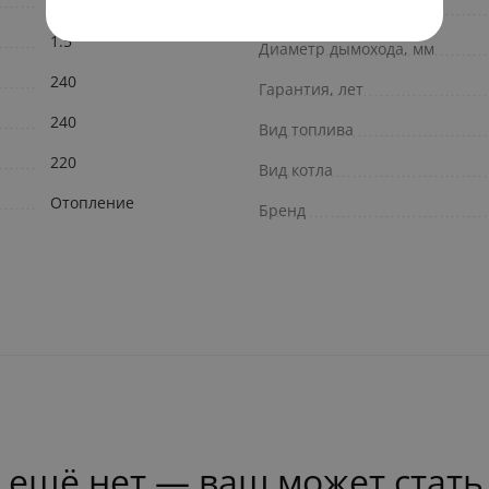
настенный
Камера сгорания
1.5
Диаметр дымохода, мм
240
Гарантия, лет
240
Вид топлива
220
Вид котла
Отопление
Бренд
 ещё нет — ваш может стать