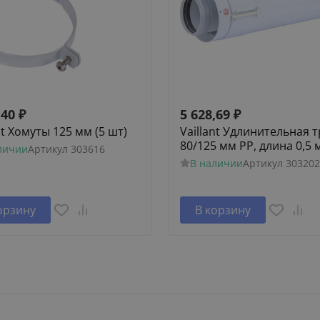
,40
₽
5 628,69
₽
nt Хомуты 125 мм (5 шт)
Vaillant Удлинительная 
80/125 мм PP, длина 0,5 
личии
Артикул
303616
В наличии
Артикул
303202
орзину
В корзину