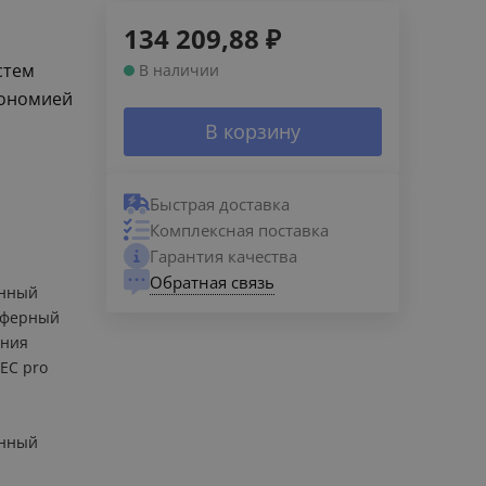
134 209,88
₽
стем
В наличии
кономией
В корзину
Быстрая доставка
Комплексная поставка
Гарантия качества
Обратная связь
енный
сферный
ания
EC pro
енный