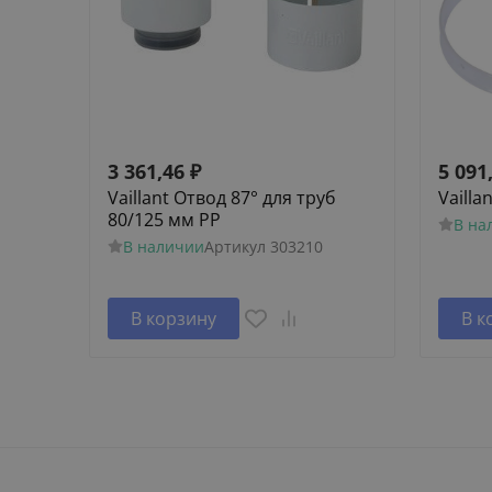
3 361,46
₽
5 091
Vaillant Отвод 87° для труб
Vailla
80/125 мм PP
В на
В наличии
Артикул
303210
В корзину
В к