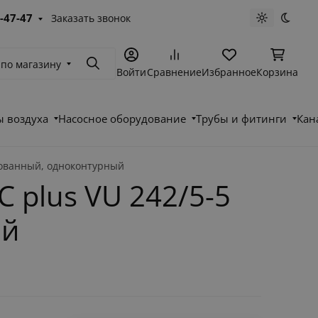
-47-47
Заказать звонок
Светлая те
Темна
 по магазину
Поиск
Войти
Сравнение
Избранное
Корзина
 воздуха
Насосное оборудование
Трубы и фитинги
Кан
ированный, одноконтурный
C plus VU 242/5-5
ый