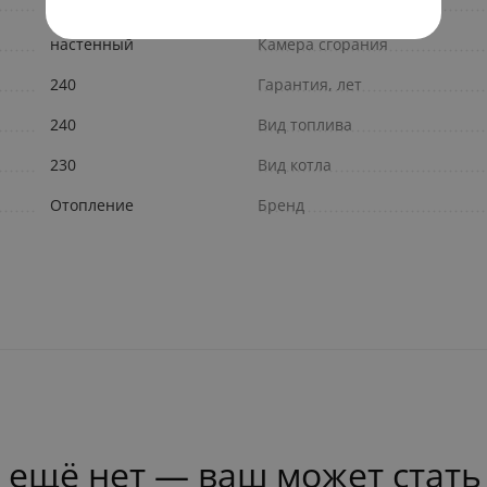
2.9
Количество контуров
настенный
Камера сгорания
240
Гарантия, лет
240
Вид топлива
230
Вид котла
Отопление
Бренд
 ещё нет — ваш может стать