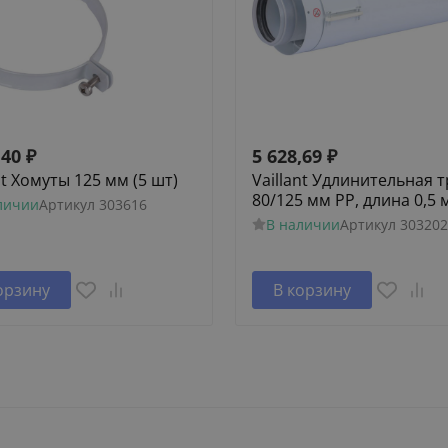
,40
₽
5 628,69
₽
nt Хомуты 125 мм (5 шт)
Vaillant Удлинительная 
80/125 мм PP, длина 0,5 
личии
Артикул
303616
В наличии
Артикул
303202
орзину
В корзину