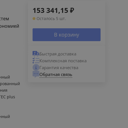
153 341,15
₽
стем
Осталось 5 шт.
кономией
В корзину
Быстрая доставка
Комплексная поставка
Гарантия качества
Обратная связь
енный
ированный
ания
TEC plus
енный