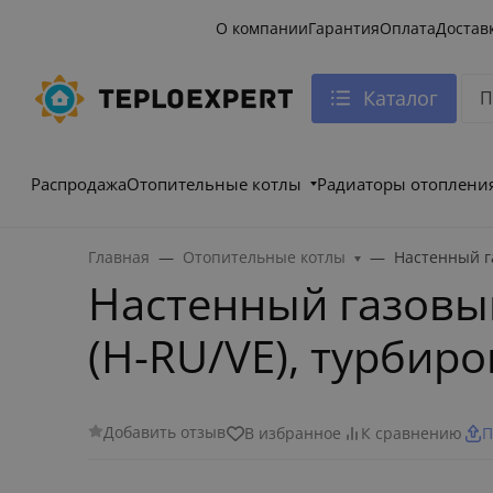
О компании
Гарантия
Оплата
Достав
Каталог
Распродажа
Отопительные котлы
Радиаторы отоплени
Главная
Отопительные котлы
Настенный га
Настенный газовый 
(H-RU/VE), турбир
Добавить отзыв
В избранное
К сравнению
П