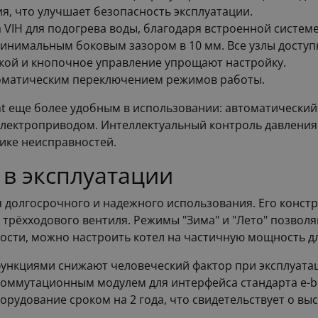
я, что улучшает безопасность эксплуатации.
 VIH для подогрева воды, благодаря встроенной систем
минимальным боковым зазором в 10 мм. Все узлы доступ
кой и кнопочное управление упрощают настройку.
томатическим переключением режимов работы.
nt еще более удобным в использовании: автоматически
 электроприводом. Интеллектуальный контроль давлени
ике неисправностей.
 в эксплуатации
для долгосрочного и надежного использования. Его конс
 трёхходового вентиля. Режимы "Зима" и "Лето" позвол
ости, можно настроить котел на частичную мощность д
ункциями снижают человеческий фактор при эксплуатац
ммутационным модулем для интерфейса стандарта e-bu
оборудование сроком на 2 года, что свидетельствует о в