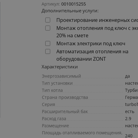
Артикул:
0010015255
Дополнительные услуги:
Проектирование инженерных си
Монтаж отопления под ключ с э
20% на смете
Монтаж электрики под ключ
Автоматизация отопления на
оборудовании ZONT
Характеристики
Энергозависимый
да
Тип установки
наст
Тип котла
Турб
Страна производства
Герм
Серия
turbo
Расширительный бак
есть
Расход газа
2.9
Размещение
наст
Площадь отапливаемого помещения,
240