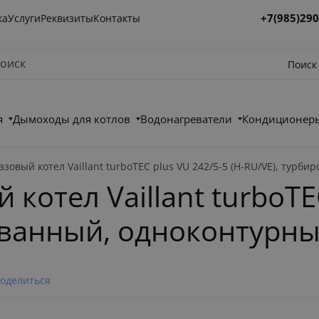
+7(985)290
ка
Услуги
Реквизиты
Контакты
Поиск
я
Дымоходы для котлов
Водонагреватели
Кондиционеры
зовый котел Vaillant turboTEC plus VU 242/5-5 (H-RU/VE), турб
котел Vaillant turboTE
ованный, одноконтурн
оделиться