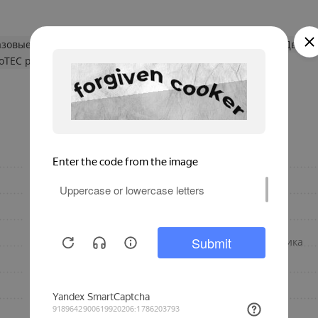
азовые котлы
Настенные двухконтурные газовые котлы
Двухко
boTEC plus
да
Наличие насоса
настенный
Мощность, кВт
Турбированный
Мин. мощность, кВт
Германия
Материал теплообменника
turboTEC plus
Макс. мощность, кВт
есть
КПД