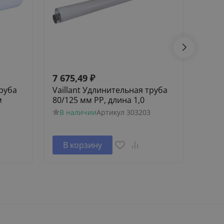
7 675,49
₽
111 
труба
Vaillant Удлинительная труба
Наст
м
80/125 мм PP, длина 1,0
котел
/14,
В наличии
Артикул
303203
В н
В корзину
В 