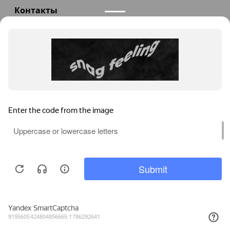
Контакты
+7(985)290-47-47
Заказать звонок
info@teploexpert.com
Пн—Сб 09:00 – 18:00
TeploExpert.com © 2008 - 2026 Оборудование для
систем отопления, водоснабжения, канализации
Главная
Корзина
Избранное
Сравнение
Поиск
Каталог