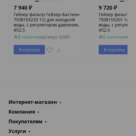
7 940
₽
9 720
₽
Гейзер фильтр Гейзер-Бастион
Гейзер фильтр Г
7508155233 1/2 для холодной
7508155201 1/2 д
воды, с регулятором давления,
воды, с регулято
d52,5
d52,5
В наличии
Артикул
32681
В наличии
Арти
В корзину
В корзину
Интернет-магазин
Компания
Покупателям
Услуги