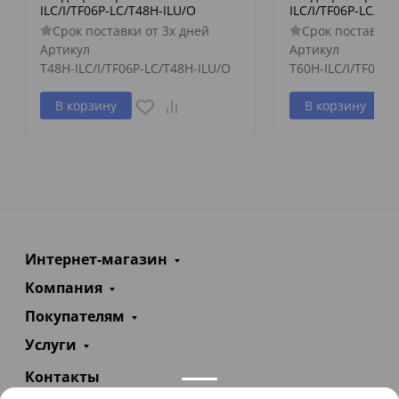
ILC/I/TF06P-LC/T48H-ILU/O
ILC/I/TF06P-LC/T6
Срок поставки от 3х дней
Срок поставки 
Артикул
Артикул
T48H-ILC/I/TF06P-LC/T48H-ILU/O
T60H-ILC/I/TF06P-
В корзину
В корзину
Интернет-магазин
Компания
Покупателям
Услуги
Контакты