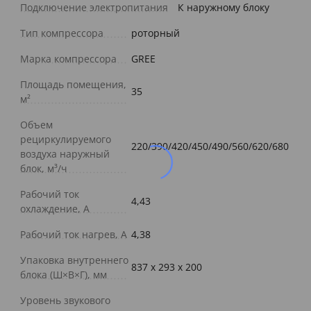
Подключение электропитания
К наружному блоку
Тип компрессора
роторный
Марка компрессора
GREE
Площадь помещения,
35
м²
Объем
рециркулируемого
220/390/420/450/490/560/620/680
воздуха наружный
блок, м³/ч
Рабочий ток
4,43
охлаждение, А
Рабочий ток нагрев, А
4,38
Упаковка внутреннего
837 x 293 x 200
блока (Ш×В×Г), мм
Уровень звукового