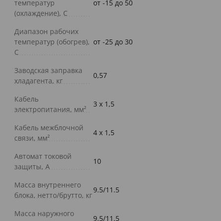
температур
от -15 до 50
(охлаждение), C
Диапазон рабочих
температур (обогрев),
от -25 до 30
C
Заводская заправка
0,57
хладагента, кг
Кабель
3 х 1,5
электропитания, мм²
Кабель межблочной
4 х 1,5
связи, мм²
Автомат токовой
10
защиты, А
Масса внутреннего
9.5/11.5
блока, нетто/брутто, кг
Масса наружного
9.5/11.5