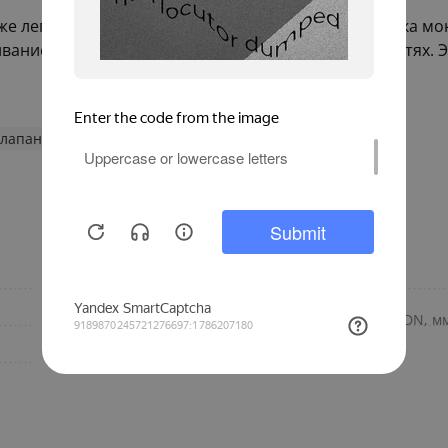
же легко обслуживать. Регулярная проверка и чистка м
ванием осадка или загрязнений на внутренних частях. 
клапаны
РОСМА клапан электромагнитный
1
Бренд
нормально открытый
Номинальный диаметр DN, м
15