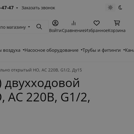
-47-47
Заказать звонок
Светлая те
Темна
 по магазину
Поиск
Войти
Сравнение
Избранное
Корзина
 воздуха
Насосное оборудование
Трубы и фитинги
Кан
ьно открытый НО, АС 220В, G1/2, Ду15
) двухходовой
 АС 220В, G1/2,