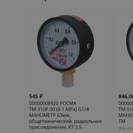
545
₽
846,0
00000008920 РОСМА
00000
ТМ-310Р.00 (0-1 MPa) G1/4
ТМ-510
МАНОМЕТР 63мм,
МАНОМ
общетехнический, радиальное
ТМ
присоединение, КТ 2,5.
В на