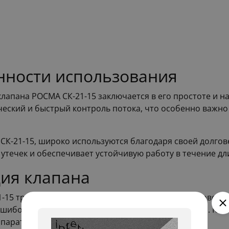
нности использования
апана РОСМА СК-21-15 заключается в его простоте и на
еский и быстрый контроль потока, что особенно важно
 СК-21-15, широко используются благодаря своей долгов
 утечек и обеспечивает устойчивую работу в течение д
ция клапана
1-15 требует некоторых знаний о системах водопровода
шибок и максимизировать срок службы устройства. Кач
парата.