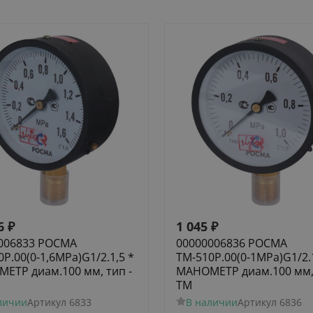
6
₽
1 045
₽
006833 РОСМА
00000006836 РОСМА
Р.00(0-1,6МРа)G1/2.1,5 *
ТМ-510Р.00(0-1МРа)G1/2.1
ЕТР диам.100 мм, тип -
МАНОМЕТР диам.100 мм, 
ТМ
личии
Артикул
6833
В наличии
Артикул
6836