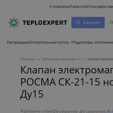
О компании
Гарантия
Оплата
Достав
Каталог
Распродажа
Отопительные котлы
Радиаторы отоплени
Главная
Запорная арматура
Клапан электр
Клапан электрома
РОСМА СК-21-15 но
Ду15
Добавить отзыв
В избранное
К сравнению
П