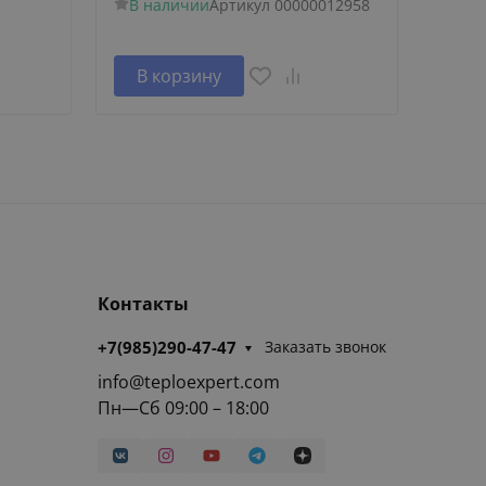
В наличии
Артикул
00000012958
В н
В корзину
В 
Контакты
+7(985)290-47-47
Заказать звонок
info@teploexpert.com
Пн—Сб 09:00 – 18:00