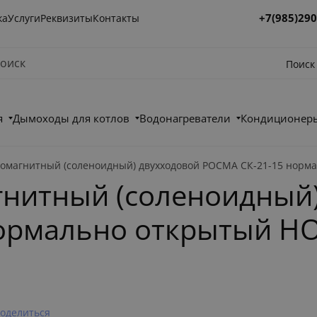
+7(985)290
ка
Услуги
Реквизиты
Контакты
Поиск
я
Дымоходы для котлов
Водонагреватели
Кондиционеры
омагнитный (соленоидный) двухходовой РОСМА СК-21-15 нормал
гнитный (соленоидный
рмально открытый НО,
оделиться