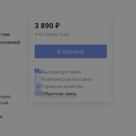
3 890
₽
стем
Осталось 5 шт.
кономией
В корзину
Быстрая доставка
Комплексная поставка
Гарантия качества
Обратная связь
ально
ытый
А