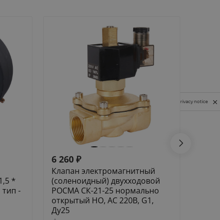
Privacy notice
6 260
₽
2 99
Клапан электромагнитный
Клап
,5 *
(соленоидный) двухходовой
(сол
тип -
РОСМА СК-21-25 нормально
РОСМ
открытый НО, АС 220В, G1,
G1/2,
Ду25
дейст
упло