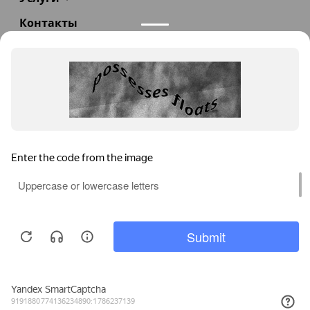
Контакты
+7(985)290-47-47
Заказать звонок
info@teploexpert.com
Пн—Сб 09:00 – 18:00
TeploExpert.com © 2008 - 2026 Оборудование для
систем отопления, водоснабжения, канализации