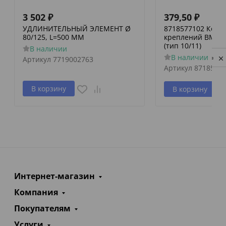
3 502
₽
379,50
₽
УДЛИНИТЕЛЬНЫЙ ЭЛЕМЕНТ Ø
8718577102 Комп
80/125, L=500 MM
креплений BMS pl
(тип 10/11)
В наличии
В наличии
Артикул
7719002763
Privacy notice
Артикул
8718577
В корзину
В корзину
Интернет-магазин
Компания
Покупателям
Услуги