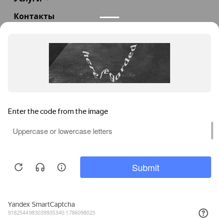
Контакты
+7(985)290-47-47
Заказать звонок
info@teploexpert.com
Пн—Сб 09:00 – 18:00
TeploExpert.com © 2008 - 2026 Оборудование для
систем отопления, водоснабжения, канализации