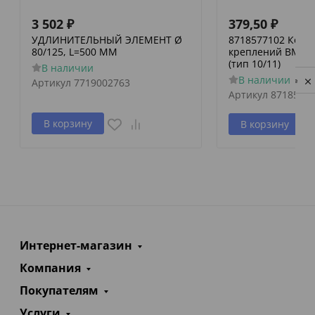
3 502
₽
379,50
₽
УДЛИНИТЕЛЬНЫЙ ЭЛЕМЕНТ Ø
8718577102 Комп
80/125, L=500 MM
креплений BMS pl
(тип 10/11)
В наличии
В наличии
Артикул
7719002763
Privacy notice
Артикул
8718577
В корзину
В корзину
Интернет-магазин
Компания
Покупателям
Услуги