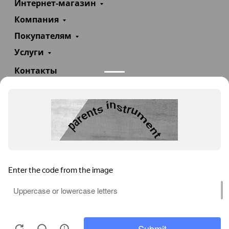
Интернет-магазин
Компания
Покупателям
Услуги
Контакты
+7(985)290-47-47
Заказать звонок
info@teploexpert.com
Пн—Сб 09:00 – 18:00
TeploExpert.com © 2008 - 2026 Оборудование для
систем отопления, водоснабжения, канализации