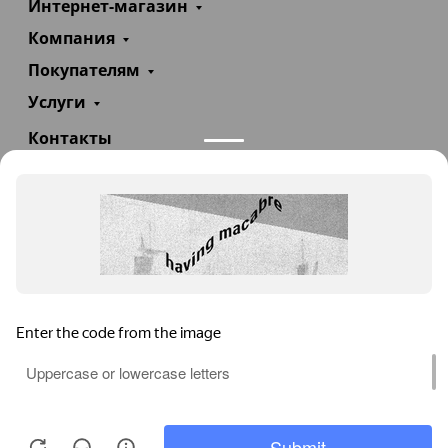
Интернет-магазин
Компания
Покупателям
Услуги
Контакты
+7(985)290-47-47
Заказать звонок
info@teploexpert.com
Пн—Сб 09:00 – 18:00
TeploExpert.com © 2008 - 2026 Оборудование для
систем отопления, водоснабжения, канализации