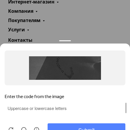
Интернет-магазин
Компания
Покупателям
Услуги
Контакты
+7(985)290-47-47
Заказать звонок
info@teploexpert.com
Пн—Сб 09:00 – 18:00
TeploExpert.com © 2008 - 2026 Оборудование для
систем отопления, водоснабжения, канализации