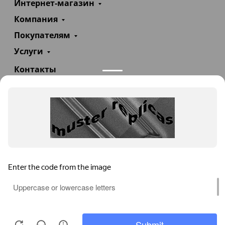
Интернет-магазин
Компания
Покупателям
Услуги
Контакты
+7(985)290-47-47
Заказать звонок
info@teploexpert.com
Пн—Сб 09:00 – 18:00
TeploExpert.com © 2008 - 2026 Оборудование для
систем отопления, водоснабжения, канализации