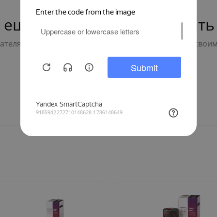
 ещё нет — ваш может стать
телям с выбором - будьте первым, кто поделится свои
Написать отзыв