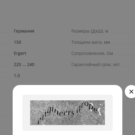
Германия
Размеры (ДxШ), м
150
Толщина мата, мм
Ergert
Сопротивление, Ом
220 ... 240
Гарантийный срок, лет
1.0