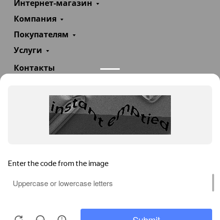
Интернет-магазин
Компания
Покупателям
Услуги
Контакты
+7(985)290-47-47
Заказать звонок
info@teploexpert.com
Пн—Сб 09:00 – 18:00
TeploExpert.com © 2008 - 2026 Оборудование для
систем отопления, водоснабжения, канализации