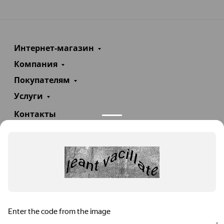
Интернет-магазин
Компания
Покупателям
Услуги
Контакты
+7(985)290-47-47
Заказать звонок
info@teploexpert.com
Пн—Сб 09:00 – 18:00
TeploExpert.com © 2008 - 2026 Оборудование для