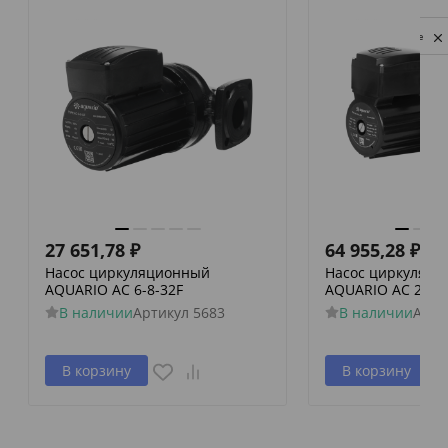
Privacy notice
27 651,78
₽
64 955,28
₽
Насос циркуляционный
Насос циркуляц
AQUARIO AC 6-8-32F
AQUARIO AC 22-8-
В наличии
Артикул
5683
В наличии
Арти
В корзину
В корзину