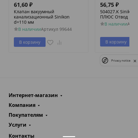
61,60
₽
56,75
₽
Клапан вакуумный
504027.K Siniko
канализационный Sinikon
ПЛЮС Отвод D 050
d=110 мм
В наличии
Арти
В наличии
Артикул
99644
В корзину
В корзину
Privacy notice
Интернет-магазин
Компания
Покупателям
Услуги
Контакты